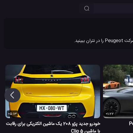
05:13
01:22
خودرو جدید پژو 208 یک ماشین الکتریکی برای رقابت
با ماشین Clio 5