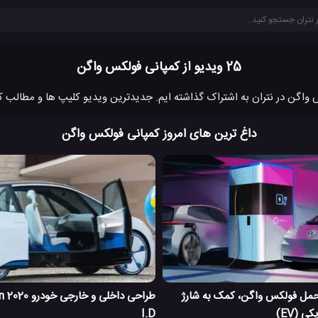
25 ویدیو از کمپانی فولکس واگن
داغ ترین های امروز کمپانی فولکس واگن
 حمل فولکس واگن، کمک به شارژ
طرا
 (EV)
I.D