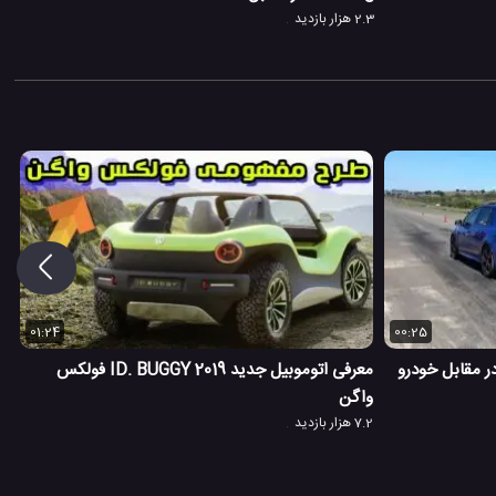
2.3 هزار بازدید
01:24
00:25
بقه ماشین فولکس واگن گلف R در مقابل خودرو
معرفی اتوموبیل جدید ID. BUGGY 2019 فولکس
واگن
7.2 هزار بازدید