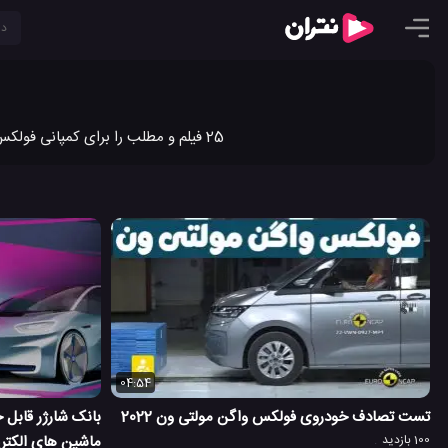
25 فیلم و مطلب را برای کمپانی فولکس واگن در نتران به اشتراک گذاشته ایم. جدیدترین ویدیو کلیپ ها و مطالب کمپانی فولکس واگن را در نتران ببینید.
04:54
تست تصادف خودروی فولکس واگن مولتی ون 2022
بانک شارژر قابل
100 بازدید
ماشین های الکتریکی