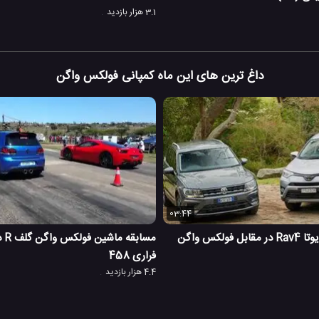
3.1 هزار بازدید
داغ ترین های این ماه کمپانی فولکس واگن
03:44
مقایسه خودرو تویوتا Rav4 در مقابل فولکس واگن
مسا
فراری 458
4.4 هزار بازدید