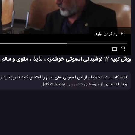
رد کردن تبلیغ
Ad -
00:39
روش تهیه 12 نوشیدنی اسموتی خوشمزه ، لذیذ ، مقوی و سالم
فقط کافیست تا هرکدام از این اسموتی های سالم را امتحان کنید تا روز خود را
و یا با بسیاری از میوه های خاص و مغذی دیگر ساخته می شوند و علاوه بر یک 
... توضیحات کامل
اسموتی
تهیه نوشیدنی اسموتی
تهیه نوشیدنی اسموتی خوشمزه
ت
#
#
#
#
ساخت نوشیدنی اسموتی
نحوه درست کردن نوشیدنی اسموتی
نوشید
#
#
#
2.7 هزار بازدید
7 سال پیش
آموزش
آموزش ساخت
ویدئو
ویدئو ها