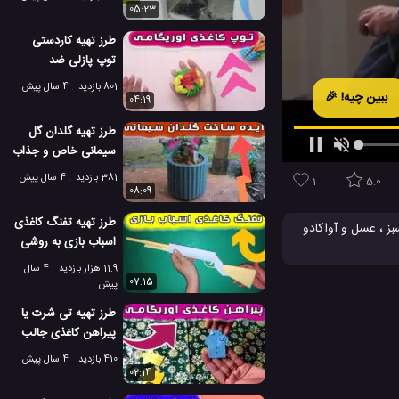
05:23
طرز تهیه کاردستی
توپ پازلی ضد
استرس اوریگامی
801 بازدید
4 سال پیش
ببین چیه! 🎉
04:19
طرز تهیه گلدان گل
سیمانی خاص و جذاب
در منزل
381 بازدید
4 سال پیش
1
5.0
08:09
طرز تهیه تفنگ کاغذی
بز ، عسل و آواکادو
اسباب بازی به روشی
آسان و ساده
11.9 هزار بازدید
4 سال
یدنی اسموتی
07:15
پیش
طرز تهیه تی شرت یا
پیراهن کاغذی جالب
در خانه
410 بازدید
4 سال پیش
02:14