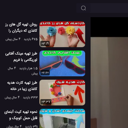
روش تهیه گل های رز
کاغذی که دیگران را
غافلگیر می کند
675 بازدید
4 سال پیش
03:19
طرز تهیه عینک آفتابی
اوریگامی با فریم
کاغذی
1.5 هزار بازدید
4 سال
02:20
پیش
طرز تهیه کارت هدیه
کاغذی زیبا در خانه
333 بازدید
4 سال پیش
03:37
نحوه تهیه کیت آبنمای
قابل حمل کوچک و
جذاب
391 بازدید
4 سال پیش