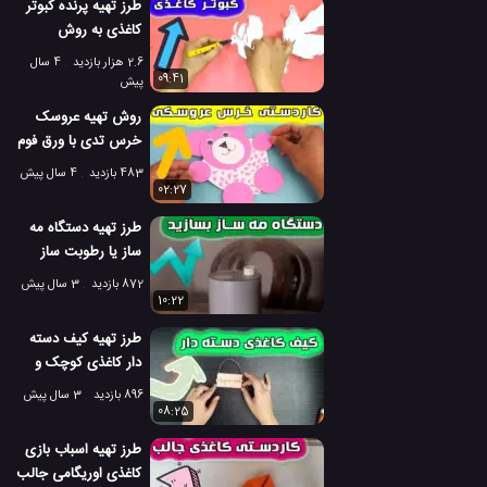
طرز تهیه پرنده کبوتر
کاغذی به روش
اوریگامی
2.6 هزار بازدید
4 سال
09:41
پیش
روش تهیه عروسک
خرس تدی با ورق فوم
483 بازدید
4 سال پیش
02:27
طرز تهیه دستگاه مه
ساز یا رطوبت ساز
بزرگ در خانه
872 بازدید
3 سال پیش
10:22
طرز تهیه کیف دسته
دار کاغذی کوچک و
جالب در خانه
896 بازدید
3 سال پیش
08:25
طرز تهیه اسباب بازی
کاغذی اوریگامی جالب