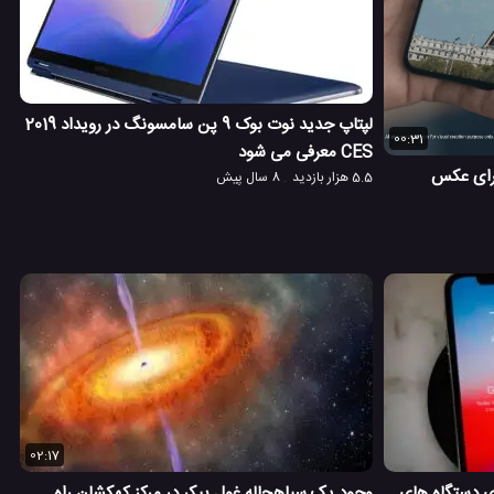
لپتاپ جدید نوت بوک 9 پن سامسونگ در رویداد 2019
00:31
CES معرفی می شود
OPP، شفاف برای عکس
5.5 هزار بازدید
8 سال پیش
02:17
مخفی و کاربردی iOS 12 برای دستگاه های
وجود یک سیاهچاله غول پیکر در مرکز کهکشان راه