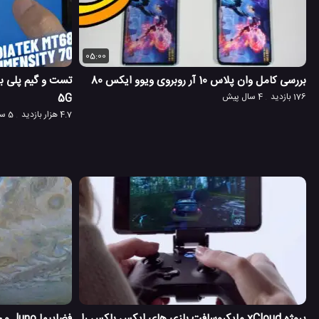
05:00
بررسی کامل وان پلاس 10 آر روبروی ویوو ایکس 80
176 بازدید
4 سال پیش
5G
4.7 هزار بازدید
5 سال پیش
پروژه xCloud مایکروسافت بازی های ایکس باکس را
فضاپ