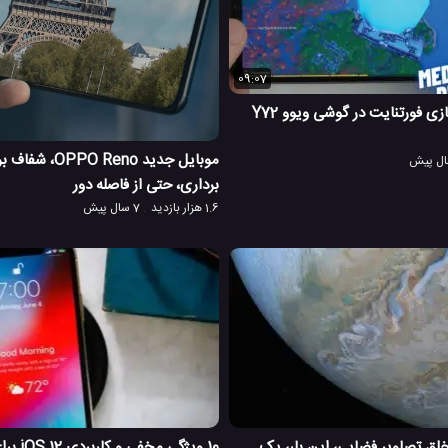
09:07
تست و گیم پلی بازی فورتنایت در گوشی ویوو Y72
موبایل جدید O Reno
برداری، حتی از فاصله دور
1.6 هزار بازدید
7 سال پیش
یما Juno و خلق تصاویر فضایی، این بار، یک
10 ویژگی 