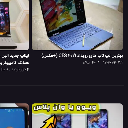
بهترین لپ تاپ های رویداد CES 2019 (+عکس)
لپتاپ جدید الین
2.9 هزار بازدید
8 سال پیش
همانند کامپیوتر و
4 هزار بازدید
8 سال پیش