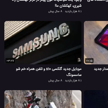
شیری، کهکشان ما!
8.1 هزار بازدید
8 سال پیش
03:27
00:15
اه می میکس 3، پرچمدار جدید
موبایل جدید گلکسی s10 و تلفن همراه خم شو
سامسونگ
8.1 هزار بازدید
8 سال پیش