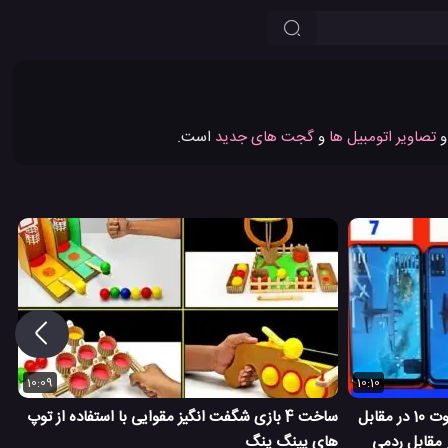
تصاویر اتومبیل ها
و
گجت های جدید
است.
10:09
10:10
تست تخلیه شارژ باتری گوشی ردمی نوت 10 در مقابل
ساخت 4 بازی شگفت انگیز مقوایی با استفاده از توپ
ت 9 در مقابل ردمی نوت 8 در مقابل ردمی
های پینگ پنگ