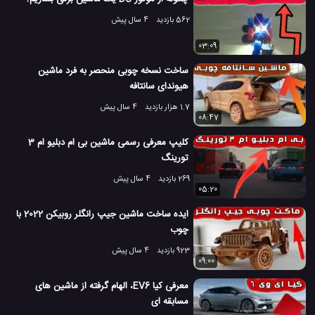
562 بازدید
4 سال پیش
03:09
ساخت نسخه چوبی منحصر به فرد ماشین
هیوندای سانتافه
1.7 هزار بازدید
4 سال پیش
08:47
کلیپ معرفی رسمی ماشین بی ام دبلیو ام 3
تورینگ
269 بازدید
4 سال پیش
05:20
ایده ساخت ماشین جیپ رانگلر روبیکن 2022 با
چوب
923 بازدید
4 سال پیش
09:00
معرفی کیا EV6، الهام گرفته از ماشین های
مسابقه ای