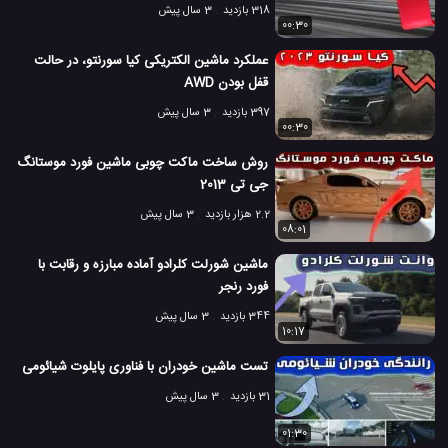
318 بازدید
3 سال پیش
00:30
عملکرد ماشین الکتریکی کیا سورنتو، در حالت
قفل بودن AWD
397 بازدید
3 سال پیش
00:30
روش ساخت ماکت چوبی ماشین فورد موستانگ
جی تی 2013
2.2 هزار بازدید
3 سال پیش
08:01
ماشین شورلت کلرادو آماده مبارزه و رقابت با
فورد رنجر
344 بازدید
3 سال پیش
10:17
تست ماشین خودران با فناوری پایلوت شیائومی
31 بازدید
3 سال پیش
01:30