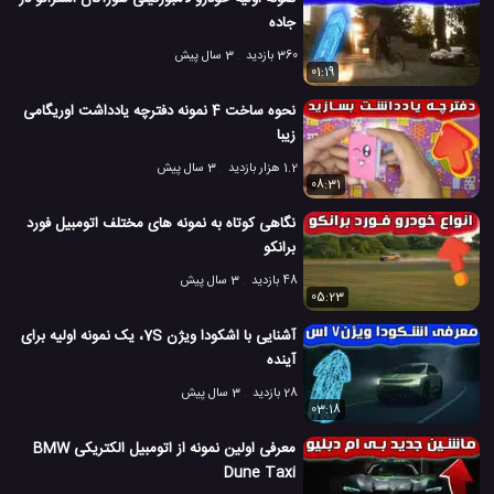
جاده
360 بازدید
3 سال پیش
01:19
نحوه ساخت 4 نمونه دفترچه یادداشت اوریگامی
زیبا
1.2 هزار بازدید
3 سال پیش
08:31
نگاهی کوتاه به نمونه های مختلف اتومبیل فورد
برانکو
48 بازدید
3 سال پیش
05:23
آشنایی با اشکودا ویژن 7S، یک نمونه اولیه برای
آینده
28 بازدید
3 سال پیش
03:18
معرفی اولین نمونه از اتومبیل الکتریکی BMW
Dune Taxi