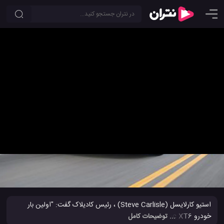
نگاهی به خودروSUV لوکس آمریکایی کادیلاک XT6 2020
1
3.4
0
استیو کارلایسل (Steve Carlisle) ، رئیس کادیلاک گفت: "اولین بار
خودرو Cadillac XT6 ترکیبی جالب از ویژگی های جاداری، ایمنی و
... توضیحات کامل