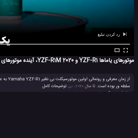
رد کردن تبلیغ
Ad -
00:40
موتورهای یاماها YZF-R1 و YZF-R1M 2020، آینده موتورهای مسابقه ای
... توضیحات کامل
موتورسیکلت ها معرفی شده در جهان بوده اند و هستند.
YZF-R1
شرکت یاماها
موتور یاماها
موتور یاماها R1
موتور یاماها 
#
#
#
#
#
یاماها YZF-R1
#
2.6 هزار بازدید
7 سال پیش
ماشین
موتور سیکلت
ویدئو
ویدئو های 