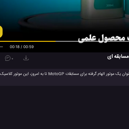
00:19 / 00:59
0
از زمان معرفی و رونمائی اولین موتورسیکلت بی نظیر Yamaha YZF-R1 به عنوان یک موتور الهام گرفته برای 
سلطه ور بوده است. تا سال 2020، موتور های جدید R1M و R1 که نسل بعدی موتورهای سری R یامتاها هستند، همره با کنترل الکترونیکی پیشر
یشرفته، و یک موتور مجتمع تصفیه شده، از راه می رسند. خوش آمدید به دنیای موتور های سری R شرکت یاماها. م
R1M
موتور یاماها YZF-R1
موتورسیکلت یاماها R1
یاماها
یاماها R1
#
#
#
#
ماشین