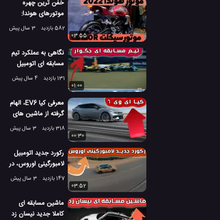
خفن ترین چهره
موتورهای هوندا:
موتورسیکلت
582 بازدید
3 سال پیش
CB150R مدل 2022
03:55
نگاهی به عملکرد تیم
مسابقه ای اتومبیل
رانی جگوار
131 بازدید
4 سال پیش
01:00
معرفی کیا EV6، الهام
گرفته از ماشین های
مسابقه ای
318 بازدید
3 سال پیش
00:30
رکورد جدید اتومبیل
لامبورگینی اوروس، در
پیست مسابقه
147 بازدید
3 سال پیش
03:52
ماشین مسابقه ای
کاملا جدید نیسان زد