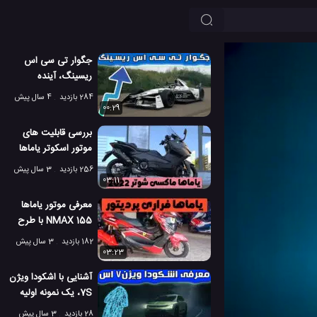
جگوار تی سی اس
ریسینگ، آینده
اتومبیل های مسابقه
284 بازدید
4 سال پیش
ای
00:29
بررسی قابلیت های
موتور اسکوتر یاماها
ماکسی شوتر 2022
256 بازدید
3 سال پیش
03:11
معرفی موتور یاماها
NMAX 155 با طرح
فراری برای سال 2023
182 بازدید
3 سال پیش
03:23
آشنایی با اشکودا ویژن
7S، یک نمونه اولیه
برای آینده
28 بازدید
3 سال پیش