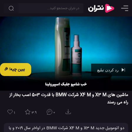
ببین چیه! 🎉
رد کردن تبلیغ
Ad -
00:42
ماشین های X3 M و X4 M شرکت BMW با قدرت 503 اسب بخار از
راه می رسند
1
3.9
0
دو اتوموبیل جدید X3 M و X4 M شرکت BMW در اواخر سال 2019 و یا