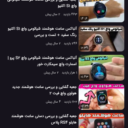
ساعت هوشمند و پیشرفته
شرکت شیائومی
#
#
واچ S1 اکتیو
8 هزار بازدید
7 سال پیش
پوشیدنی
تکنولوژی
ویدئو
ویدئو های تکنو
463 بازدید
2 سال پیش
14:16
آنباکس ساعت هوشمند شیائومی واچ S1 اکتیو
رنگ سفید + تست و بررسی
246 بازدید
2 سال پیش
10:39
آنباکس ساعت هوشمند شیائومی واچ S2 پرو |
اسمارت واچ سیمکارت خور
1 هزار بازدید
2 سال پیش
01:43
جعبه گشایی و بررسی ساعت هوشمند جدید
هواوی واچ فیت 2
702 بازدید
4 سال پیش
02:39
جعبه گشایی و بررسی دستی ساعت هوشمند
هایلو RS4 پلاس