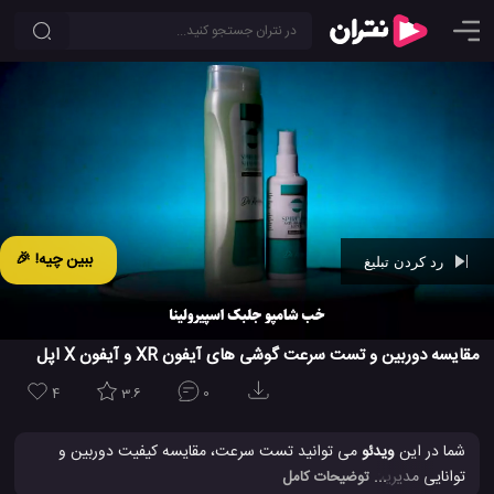
ببین چیه! 🎉
رد کردن تبلیغ
Ad -
00:42
مقایسه دوربین و تست سرعت گوشی های آیفون XR و آیفون X اپل
4
3.6
0
شما در این
ویدئو
می توانید تست سرعت، مقایسه کیفیت دوربین و
توانایی مدیریت رم گوشی های همراه جدید IPHONE XR و IPHONE
... توضیحات کامل