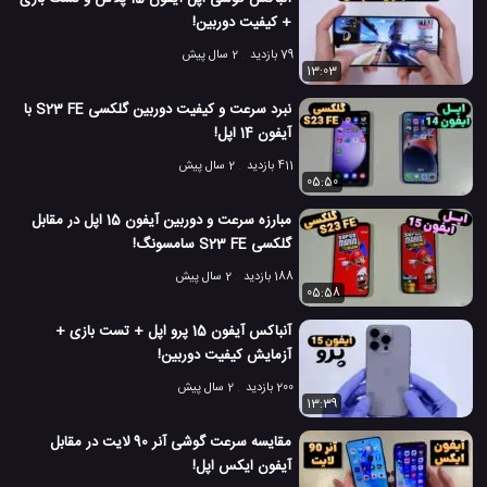
مقایسه موبایل
#
+ کیفیت دوربین!
13.8 هزار بازدید
7 سال پیش
تکنولوژی
موبایل
ویدئو
ویدئو های برر
79 بازدید
2 سال پیش
13:03
نبرد سرعت و کیفیت دوربین گلکسی S23 FE با
آیفون 14 اپل!
411 بازدید
2 سال پیش
05:50
مبارزه سرعت و دوربین آیفون 15 اپل در مقابل
گلکسی S23 FE سامسونگ!
188 بازدید
2 سال پیش
05:58
آنباکس آیفون 15 پرو اپل + تست بازی +
آزمایش کیفیت دوربین!
200 بازدید
2 سال پیش
13:39
مقایسه سرعت گوشی آنر 90 لایت در مقابل
آیفون ایکس اپل!