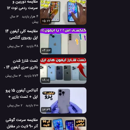
مقایسه دوربین و
همراه
سرعت ردمی نوت 12
پرو پلاس با نوت 11 پرو
4 هزار بازدید
3 سال
پلاس
05:22
پیش
مقایسه کلی آیفون 14
اپل روبروی گلکسی
اس 22 سامسونگ
48 بازدید
3 سال پیش
04:23
تست شارژ شدن
باتری سری آیفون 14 ،
آیفون 13 و آیفون 11
774 بازدید
3 سال پیش
08:01
آنباکس آیفون 15 پرو
اپل + تست بازی +
آزمایش کیفیت
200 بازدید
2 سال پیش
دوربین!
13:39
مقایسه سرعت گوشی
آنر 90 لایت در مقابل