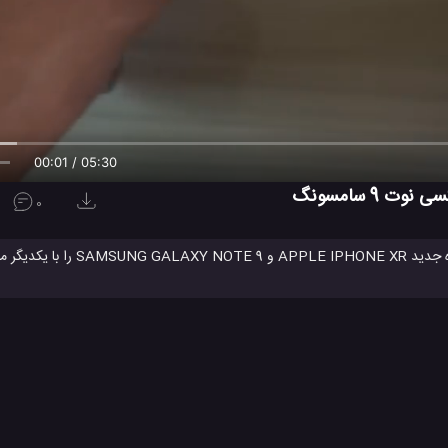
00:01 / 05:30
0
با ما همراه شوید تا در اینجا مقایسه عملکرد و کیفیت دوربین گوشی های
ام برده از تلفن های همراه بی نظیر و پرچمدار سال 2018 شرکت های سامسونگ و اپل می باشند و در کنار ظاهر شیک خود، بسیاری از و
ندازی این تلفن های همراه بی نظیر و پرچمدار را مشاهده کنید و سپس ببنید که با 
 همچینین در انتها نیز می توانید تست و مقایسه عکس های گرفته شده با دوربین این 
باشد و با یک رم داخلی 6 گیگابایتی مورد تست قرا
ابتدا تست سرعت و مدیریت رم این گوشی های همراه آیفون XR اپل و گلکسی نوت 9 سامسونگ را مشاهده کنید و سپس دوربین های آن ها را ن