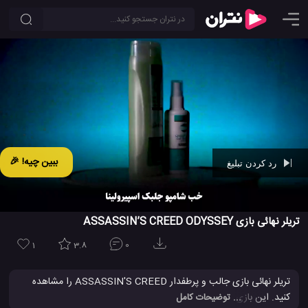
ببین چیه! 🎉
رد کردن تبلیغ
Ad -
00:42
تریلر نهائی بازی ASSASSIN’S CREED ODYSSEY
1
3.8
0
تریلر نهائی بازی جالب و پرطفدار ASSASSIN'S CREED را مشاهده
کنید. این بازی از تاریخ اکتبر 2018 برای کامپیوتر و گیم کنسول پلی
... توضیحات کامل