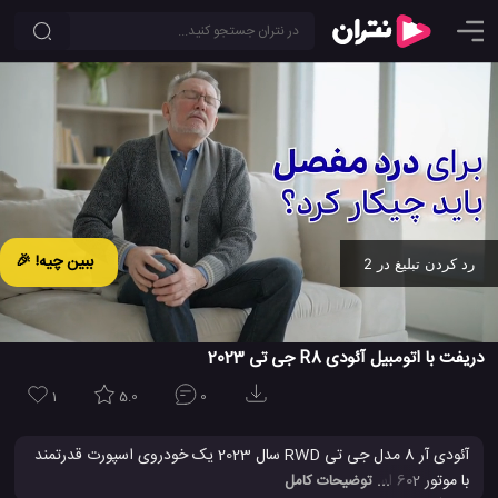
ببین چیه! 🎉
رد کردن تبلیغ در 2
Ad -
00:19
دریفت با اتومبیل آئودی R8 جی تی 2023
1
5.0
0
آئودی آر 8 مدل جی تی RWD سال 2023 یک خودروی اسپورت قدرتمند
با موتور 602 اسب بخاری است که دریفتر های حرفه ای جهان برای
... توضیحات کامل