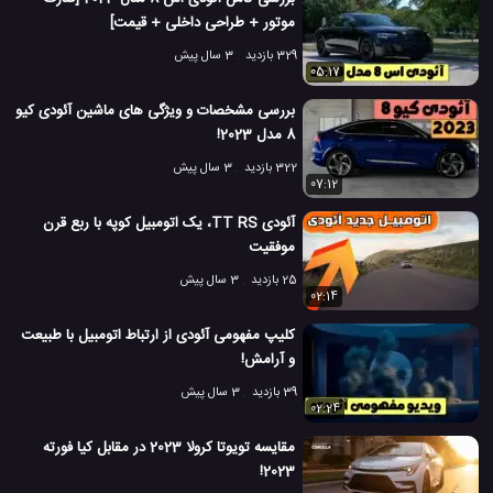
موتور + طراحی داخلی + قیمت]
329 بازدید
3 سال پیش
05:17
بررسی مشخصات و ویژگی های ماشین آئودی کیو
8 مدل 2023!
322 بازدید
3 سال پیش
07:12
آئودی TT RS، یک اتومبیل کوپه با ربع قرن
موفقیت
25 بازدید
3 سال پیش
02:14
کلیپ مفهومی آئودی از ارتباط اتومبیل با طبیعت
و آرامش!
39 بازدید
3 سال پیش
02:24
مقایسه تویوتا کرولا 2023 در مقابل کیا فورته
2023!