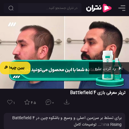
ببین چیه! 🎉
رد کردن تبلیغ
Ad -
00:43
تریلر معرفی بازی Battlefield 4
1
4.5
0
برای تسلط بر سرزمین اصلی و وسیع و باشکوه چین در Battlefield 4
China Rising ، که شامل چهار نقشه جدید گسترده ، وسایل نقلیه کاملاً
... توضیحات کامل