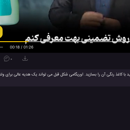
00:19 / 01:26
0
ا کاغذ رنگی آن را بسازید. اوریگامی شکل قبل می تواند یک هدیه عالی برای ولنتای
آموزش جدید اوریگامی
آموزش ساخت اوریگامی
آموزش کامل اوریگامی
#
#
#
واری
راهنمای ساخت اوریگامی
ساخت قلب با کاموا
ساخت کاردستی
#
#
#
می با کاغذ
قلب
کاردستی
کاردستی اوریگامی
کاردستی با کاغذ رنگی
#
#
#
#
خت آویز دیواری
زش هنری
ویدئو
ویدئو های آموزشی