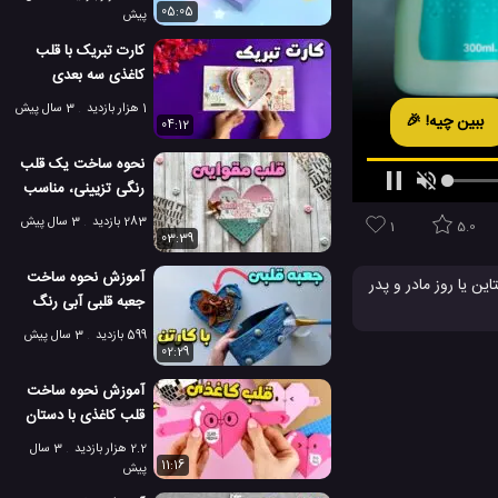
05:05
پیش
کارت تبریک با قلب
کاغذی سه بعدی
بسازید!
1 هزار بازدید
3 سال پیش
ببین چیه! 🎉
04:12
نحوه ساخت یک قلب
رنگی تزیینی، مناسب
برای هدیه ای خاص!
283 بازدید
3 سال پیش
1
5.0
03:39
آموزش نحوه ساخت
ن یا روز مادر و پدر
جعبه قلبی آبی رنگ
برای هدیه عاشقانه!
599 بازدید
3 سال پیش
02:29
آموزش نحوه ساخت
قلب کاغذی با دستان
متحرک!
2.2 هزار بازدید
3 سال
11:16
پیش