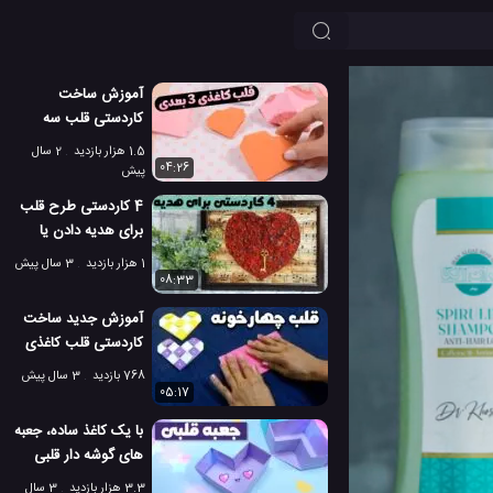
آموزش ساخت
کاردستی قلب سه
بعدی با کاغذ رنگی
1.5 هزار بازدید
2 سال
ساده! ︎
04:26
پیش
4 کاردستی طرح قلب
برای هدیه دادن یا
استفاده های شخصی!
1 هزار بازدید
3 سال پیش
08:33
آموزش جدید ساخت
کاردستی قلب کاغذی
با طرح چارخونه
768 بازدید
3 سال پیش
برآمده!
05:17
با یک کاغذ ساده، جعبه
های گوشه دار قلبی
شکل بسازید!
3.3 هزار بازدید
3 سال