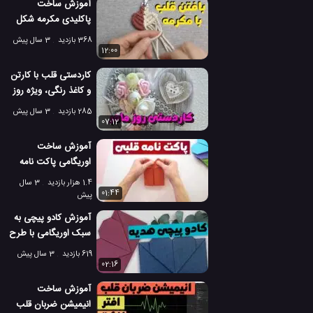
آموزش ساخت
پاکلیدی مکرمه شکل
قلب!
368 بازدید
3 سال پیش
12:00
کاردستی قلب با کارتن
و کاغذ رنگی، ویژه روز
مادر! ❤️
285 بازدید
3 سال پیش
07:12
آموزش ساخت
اوریگامی پاکت نامه
هدیه به شکل قلب! ❤️
1.4 هزار بازدید
3 سال
01:44
پیش
آموزش کادو پیچی به
سبک اوریگامی با طرح
قلب! ❤️🎁
619 بازدید
3 سال پیش
02:16
آموزش ساخت
انیمیشن ضربان قلب