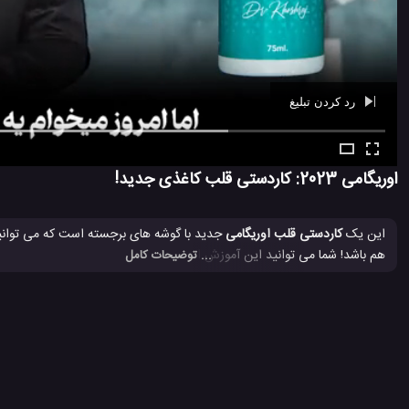
رد کردن تبلیغ
Ad -
01:07
اوریگامی 2023: کاردستی قلب کاغذی جدید!
این یک
کاردستی قلب اوریگامی
جدید با گوشه های برجسته است که می توانید ب
هم باشد! شما می توانید این آموزش اوریگامی جدید را طی حدود 7 دقیقه در نتران تماشا کنید و با یک کاغذ تجیحا قرمز رنگ، ساخت آن را تکرار کنید.
... توضیحات کامل
آموزش اوریگامی
آموزش اوریگامی حرفه ای
آموزش اوریگامی ساده
#
#
#
اوریگامی با کاغذ
اوریگامی حرفه ای
ترفند جالب برای ساخت آویز دی
#
#
#
ساخت کاردستی قلب اوریگامی
ساخت کاردستی کاغذی
طراحی اوریگا
#
#
#
کاردستی تزئینی
کاردستی قلب
کاشت میوه به شکل قلب
نحوه سا
#
#
#
#
364 بازدید
4 سال پیش
آموزش
آموزش اوریگامی
آموزش ترفند
آمو