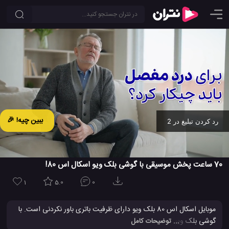
ببین چیه! 🎉
رد کردن تبلیغ در 2
Ad -
00:19
70 ساعت پخش موسیقی با گوشی بلک ویو اسکال اس 80!
1
5.0
0
موبایل اسکال اس 80 بلک ویو دارای ظرفیت باتری باور نکردنی است. با
گوشی بلک ویو اسکال اس 80 می توانید 15 ساعت بدون دغدغه بازی
... توضیحات کامل