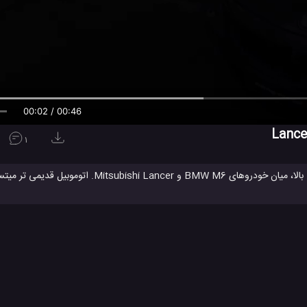
00:02 / 00:46
1
خودرو BMW M6
شرکت BMW
شرکت Mitsubishi
شرکت میتسوب
#
#
#
#
 تک کورس
مسابقه خودرو ها
مسابقه ماشین ها
میتسوبیشی
میتسوبیش
#
#
#
#
ن