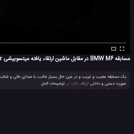
مسابقه BMW M6 در مقابل ماشین ارتقاء یافته میتسوبیشی Lancer
... توضیحات کامل
به همراه دارد. خودتان این مسابقه جالب و هیجانی را ببینید و لذت ببرید.
BMW
BMW M6
Mitsubishi Lancer
اتوموبیل BMW M6
#
#
#
#
ماشین BMW M6
ماشین میتسوبیشی Lancer
مسابقه
مسابقه
#
#
#
#
5.7 هزار بازدید
7 سال پیش
اتومبیل
ماشین
ویدئو
ویدئو های ماشی