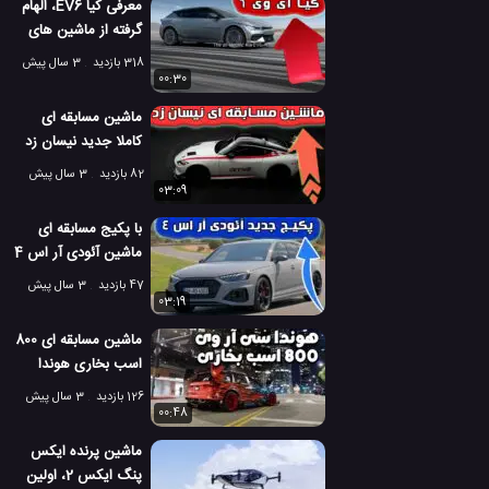
معرفی کیا EV6، الهام
گرفته از ماشین های
مسابقه ای
318 بازدید
3 سال پیش
00:30
ماشین مسابقه ای
کاملا جدید نیسان زد
GT4
82 بازدید
3 سال پیش
03:09
با پکیج مسابقه ای
ماشین آئودی آر اس 4
آوانت آشنا شوید
47 بازدید
3 سال پیش
03:19
ماشین مسابقه ای 800
اسب بخاری هوندا
سی آر وی هیبریدی!
126 بازدید
3 سال پیش
00:48
ماشین پرنده ایکس
پنگ ایکس 2، اولین