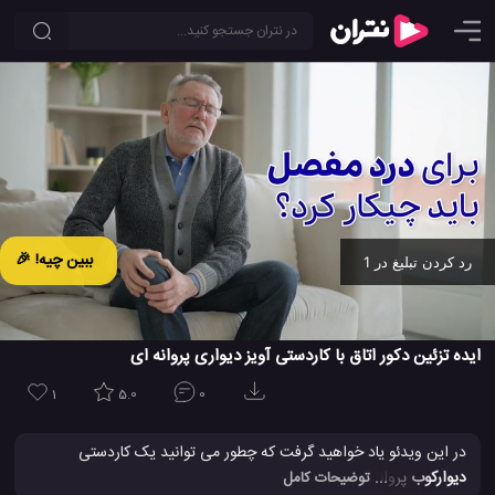
ببین چیه! 🎉
رد کردن تبلیغ در 1
Ad -
00:18
ایده تزئین دکور اتاق با کاردستی آویز دیواری پروانه ای
1
5.0
0
در این ویدئو یاد خواهید گرفت که چطور می توانید یک کاردستی
دیوارکوب
پروانه ای بسازید. این یک ایده فوق العاده جالب و خلاقانه
... توضیحات کامل