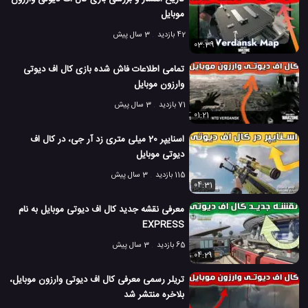
6.8 هزار بازدید
7 سال پیش
بازی
تکنولوژی
موبایل
ویدئو
ویدئو ها
موبایل
42 بازدید
3 سال پیش
03:39
تمامی اطلاعات فاش شده بازی کال اف دیوتی
وارزون موبایل
71 بازدید
3 سال پیش
01:21
اسنایپر 20 میلی متری زد آر جی، در کال اف
دیوتی موبایل
115 بازدید
3 سال پیش
04:31
معرفی نقشه جدید کال اف دیوتی موبایل به نام
EXPRESS
65 بازدید
3 سال پیش
04:29
تریلر رسمی معرفی کال اف دیوتی وارزون موبایل،
بلاخره منتشر شد