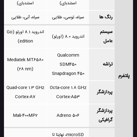
استندبای)
استندبای)
رنگ ها
سیاه، توسی، طلایی
سیاه، آبی، طلایی
سیستم
اندروید 8.1 اورئو (Go
اندروید 8.0 (اورئو)
عامل
edition)
Qualcomm
Mediatek MT6580
تراشه
SDM450
(28 nm)
Snapdragon 450
پلتفرم
Quad-core 1.3 GHz
Octa-core 1.8 GHz
پردازشگر
Cortex-A7
Cortex-A53
پردازشگر
Mali-400MP2
Adreno 506
گرافیکی
microSD، نهایتا تا