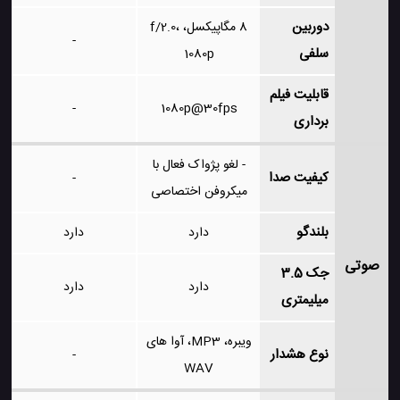
دوربین
8 مگاپیکسل، f/2.0،
-
سلفی
1080p
قابلیت فیلم
-
1080p@30fps
برداری
- لغو پژواک فعال با
کیفیت صدا
-
میکروفن اختصاصی
بلندگو
دارد
دارد
صوتی
جک 3.5
دارد
دارد
میلیمتری
ویبره، MP3، آوا های
نوع هشدار
-
WAV