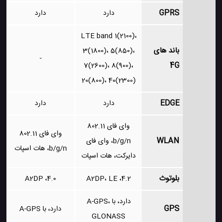
GPRS
دارد
دارد
LTE band 1(2100)،
باند های
3(1800)، 5(850)،
-
4G
7(2600)، 8(900)،
20(800)، 40(2300)
EDGE
دارد
دارد
وای فای 802.11
وای فای 802.11
WLAN
b/g/n، وای فای
b/g/n، هات اسپات
دایرکت، هات اسپات
بلوتوث
4.0، A2DP
4.2، A2DP، LE
دارد، با A-GPS،
GPS
دارد، با A-GPS
GLONASS