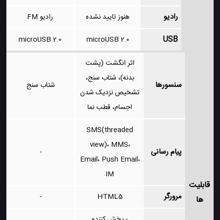
رادیو
هنوز تایید نشده
رادیو FM
USB
microUSB 2.0
microUSB 2.0
اثر انگشت (پشت
بدنه)، شتاب سنج،
سنسورها
شتاب سنج
تشخیص نزدیک شدن
اجسام، قطب نما
SMS(threaded
view)، MMS،
پیام رسانی
-
Email، Push Email،
IM
قابلیت
مرورگر
-
HTML5
ها
- پخش کننده