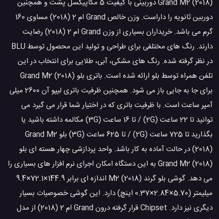
Grand M2 (2018) دوربینی با کیفیت 5 مگاپیکسل پشت و همچنین
دوربین ثانویه را داراست. وزن خالص Grand ام 2 (2018) مساوی 160
گرم می باشد. خریداران بسیاری از وزن Grand ام 2 (2018) رضایت
دارند. رنگ های مختلفی برای طراحی و تولید این محصول توسط BLU
در نظر گرفته شده. رنگ های مشکی، آبی، طلایی برای انتخاب در این
تلفن همراه توسط بلو ارائه شده است. باتری بلو Grand M2 (2018)
برای جا به جایی باز می شود. همچنین ظرفیت باتری لیپو آن 2600 میلی
آمپر ساعت است. با ظرفیت باتری که در اختیار شما قرار می گیرد می
توانید تا 22 ساعت (2G) / تا 16 ساعت (3G) مکالمه داشته باشید یا
بگذارید تا 725 ساعت (2G) / تا 625 ساعت (3G) بلو Grand M2
(2018) در حالت آماده به کار باشد. واحد پردازشی چهار هسته ای بلو
Grand M2 (2018) به این دستگاه امکان اجرای نرم افزار های بسیاری را
می دهد. گوشی بلو گرند M2 (2018) اندازه ای برابر 144.9×72.1×9.4
میلیمتر (5.70×2.84×0.37 اینچ) دارد. این گوشی خصوصیات بسیار
دیگری نیز دارد. Chipset قرار گرفته درون Grand ام 2 (2018) از مدل