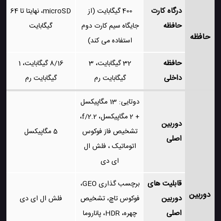
درگاه کارت
400 گیگابایت (از
microSD، نهایتا تا 64
حافظه
جایگاه سیم کارت دوم
گیگابایت
حافظه
استفاده می کند)
حافظه
32 گیگابایت، 3
8/16 گیگابایت، 1
داخلی
گیگابایت رم
گیگابایت رم
دوتایی: 13 مگاپیکسل
+ 2 مگاپیکسل، f/2.2،
دوربین
تشخیص فاز فوکوس
5 مگاپیکسل
اصلی
اتوماتیک ، فلش ال
ای دی
قابلیت های
برچسب گذاری GEO،
دوربین
دوربین
فوکوس تاچ، تشخیص
فلش ال ای دی
اصلی
چهره، HDR، پاناروما