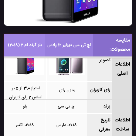
مقایسه
اچ تی سی دیزایر 12 پلاس
بلو گرند ام 2 (2018)
محصولات:
تصویر
اطلاعات
اصلی
امتیاز
3.0
از 5 بر
رای کاربران
بدون رای
اساس
2
رای کاربران
برند
اچ تی سی
بلو
اطلاعات
تاریخ
2018، مارس
2018، اکتبر
ساخت
معرفی