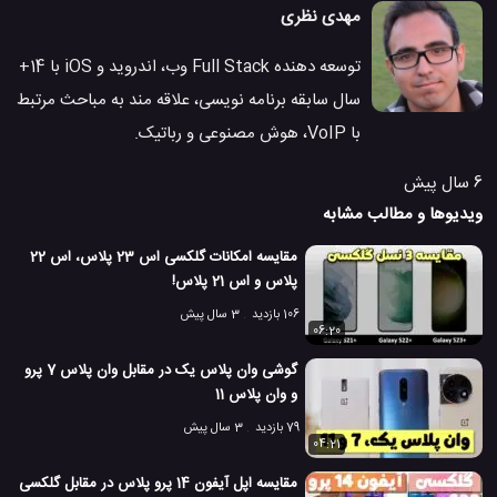
مهدی نظری
توسعه دهنده Full Stack وب، اندروید و iOS با 14+
سال سابقه برنامه نویسی، علاقه مند به مباحث مرتبط
با VoIP، هوش مصنوعی و رباتیک.
6 سال پیش
ویدیوها و مطالب مشابه
مقایسه امکانات گلکسی اس 23 پلاس، اس 22
پلاس و اس 21 پلاس!
106 بازدید
3 سال پیش
06:20
گوشی وان پلاس یک در مقابل وان پلاس 7 پرو
و وان پلاس 11
79 بازدید
3 سال پیش
04:21
مقایسه اپل آیفون 14 پرو پلاس در مقابل گلکسی