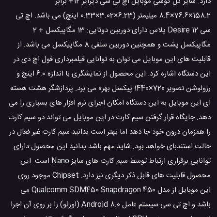
دارد. سایز کل گوشی موبایل اچ تی سی دیزایر 12+ برابر
158.2×76.6×8.4 میلیمتر (6.23×3.02×0.33 اینچ) می باشد. اچ تی
سی Desire 12 پلاس دارای دوربین دوتایی: 13 مگاپیکسل + 2
مگاپیکسل پشت و همچنین دوربین سلفی 8 مگاپیکسل می باشد. از
قابلیت های این موبایل می توان به توانایی فیلمبرداری فول اچ دی در
این دستگاه اشاره کرد. این محصول از نمایشگری با اندازه 6.0 اینچ و
رزولوشن تصویر 720×1440 پیکسل بهره می برد. پردازشگر هشت هسته
ای این موبایل به این دستگاه امکان اجرای نرم افزار های بسیاری را می
دهد. جایگاه قرار گرفتن سیم کارت در این موبایل می تواند دو سیم کارت
را همزمان درون خود جا دهد اما بهتر است بدانید سیم کارت غیر فعال در
حالت استندبای خواهد بود. شاید مهم باشد بدانید این محصول دارای
توانایی برقراری ارتباط توسط سیم کارت های سایز Nano است. این
محصول قابلیت های قابل ذکر دیگری نیز دارد. Chipset موجود روی
این موبایل از مدل Qualcomm SDM450 Snapdragon 450 می
باشد و اچ تی سی سیستم عامل Android 8.0 (اورئو) را بر روی آن اجرا