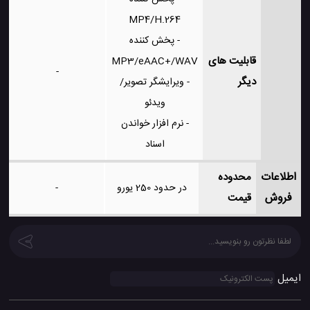
MP4/H.264
- پخش کننده
قابلیت های
MP3/eAAC+/WAV
-
دیگر
- ویرایشگر تصویر/
ویدئو
- نرم افزار خواندن
اسناد
اطلاعات
محدوده
در حدود 250 یورو
-
فروش
قیمت
ایمیل