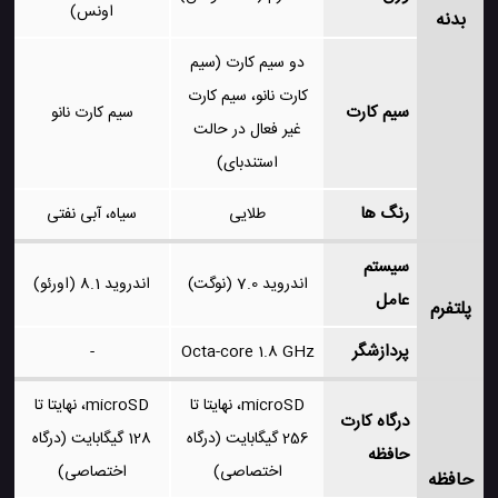
اونس)
بدنه
دو سیم کارت (سیم
کارت نانو، سیم کارت
سیم کارت
سیم کارت نانو
غیر فعال در حالت
استندبای)
رنگ ها
طلایی
سیاه، آبی نفتی
سیستم
اندروید 7.0 (نوگت)
اندروید 8.1 (اورئو)
عامل
پلتفرم
پردازشگر
-
Octa-core 1.8 GHz
microSD، نهایتا تا
microSD، نهایتا تا
درگاه کارت
256 گیگابایت (درگاه
128 گیگابایت (درگاه
حافظه
اختصاصی)
اختصاصی)
حافظه