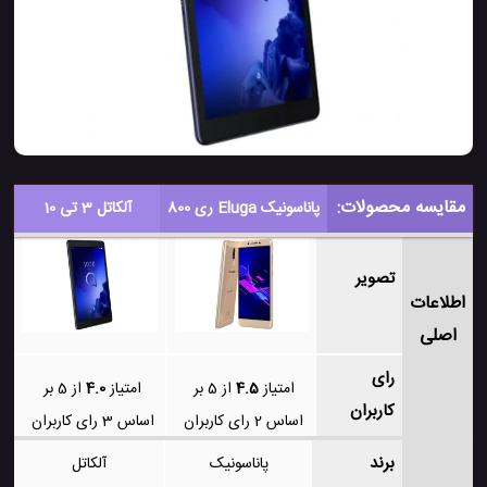
مقایسه محصولات:
پاناسونیک Eluga ری 800
آلکاتل 3 تی 10
تصویر
اطلاعات
اصلی
رای
امتیاز
4.5
از 5 بر
امتیاز
4.0
از 5 بر
کاربران
اساس
2
رای کاربران
اساس
3
رای کاربران
برند
پاناسونیک
آلکاتل