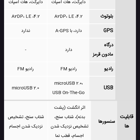
دایرکت، هات اسپات
دایرکت، هات اسپات
بلوتوث
4.2، A2DP، LE
4.2، A2DP، LE
GPS
دارد، با A-GPS
ندارد
درگاه
دارد
-
مادون قرمز
رادیو
رادیو FM
رادیو FM
microUSB 2.0،
USB
microUSB 2.0
USB On-The-Go
اثر انگشت (پشت
قابلیت
بدنه)، شتاب سنج،
شتاب سنج، تشخیص
سنسورها
ها
تشخیص نزدیک شدن
نزدیک شدن اجسام
اجسام، قطب نما