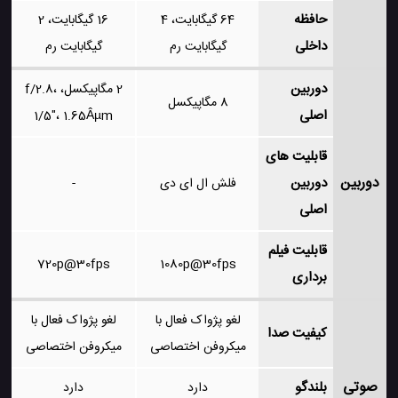
حافظه
64 گیگابایت، 4
16 گیگابایت، 2
داخلی
گیگابایت رم
گیگابایت رم
دوربین
2 مگاپیکسل، f/2.8،
8 مگاپیکسل
اصلی
1/5"، 1.65Âµm
قابلیت های
دوربین
دوربین
فلش ال ای دی
-
اصلی
قابلیت فیلم
720p@30fps
1080p@30fps
برداری
لغو پژواک فعال با
لغو پژواک فعال با
کیفیت صدا
میکروفن اختصاصی
میکروفن اختصاصی
صوتی
بلندگو
دارد
دارد