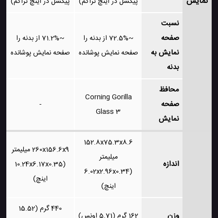
نمایش
پیکسل در اینچ تراکم)
پیکسل در اینچ تراکم)
نسبت
صفحه
~72.5% از بدنه را
~71.2% از بدنه را
نمایش به
صفحه نمایش پوشانده
صفحه نمایش پوشانده
بدنه
محافظ
Corning Gorilla
صفحه
-
Glass 3
نمایش
152.8x75.3x8.6
260x156.6x9 میلیمتر
میلیمتر
اندازه
(10.24x6.17x0.35
(6.02x2.96x0.34
اینچ)
اینچ)
440 گرم (15.52
وزن
162 گرم (5.71 اونس)