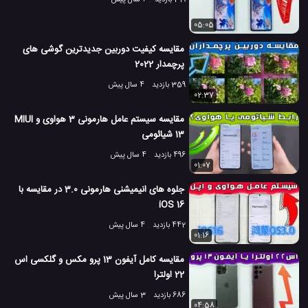
319 بازدید
4 سال پیش
05:05
مقایسه کیفیت دوربین جدیدترین گوشی های
پرچمدار 2022
359 بازدید
4 سال پیش
02:37
مقایسه سیستم عامل هارمونی 3 هواوی و MIUI
13 شیائومی
496 بازدید
4 سال پیش
01:07
جلوه های انیمیشنی هارمونی 3.0 در مقایسه با
iOS 16
442 بازدید
4 سال پیش
01:16
مقایسه کامل آیفون 13 پرو مکس و گلکسی اس
22 اولترا
686 بازدید
3 سال پیش
04:58