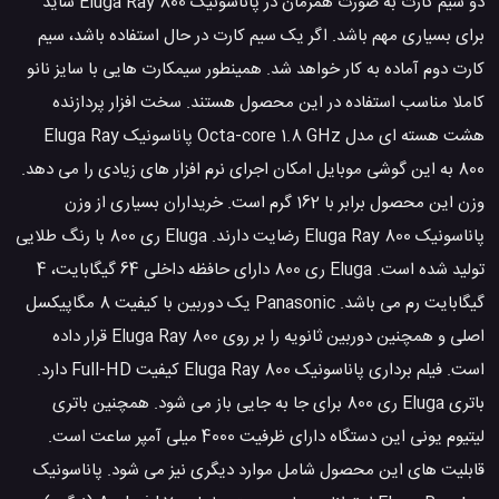
دو سیم کارت به صورت همزمان در پاناسونیک Eluga Ray 800 شاید
برای بسیاری مهم باشد. اگر یک سیم کارت در حال استفاده باشد، سیم
کارت دوم آماده به کار خواهد شد. همینطور سیمکارت هایی با سایز نانو
کاملا مناسب استفاده در این محصول هستند. سخت افزار پردازنده
هشت هسته ای مدل Octa-core 1.8 GHz پاناسونیک Eluga Ray
800 به این گوشی موبایل امکان اجرای نرم افزار های زیادی را می دهد.
وزن این محصول برابر با 162 گرم است. خریداران بسیاری از وزن
پاناسونیک Eluga Ray 800 رضایت دارند. Eluga ری 800 با رنگ طلایی
تولید شده است. Eluga ری 800 دارای حافظه داخلی 64 گیگابایت، 4
گیگابایت رم می باشد. Panasonic یک دوربین با کیفیت 8 مگاپیکسل
اصلی و همچنین دوربین ثانویه را بر روی Eluga Ray 800 قرار داده
است. فیلم برداری پاناسونیک Eluga Ray 800 کیفیت Full-HD دارد.
باتری Eluga ری 800 برای جا به جایی باز می شود. همچنین باتری
لیتیوم یونی این دستگاه دارای ظرفیت 4000 میلی آمپر ساعت است.
قابلیت های این محصول شامل موارد دیگری نیز می شود. پاناسونیک