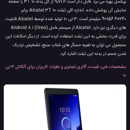
پیکسل بهره می برد. قابل ذکر است 71.2% از کل بدنه 3T 10 را صفحه
نمایش آن پوشش داده. اندازه کلی تبلت Alcatel 3T 10 برابر
260×156.6×9 میلیمتر است. 3 تی 10 تولید شده توسط Alcatel قابلیت
های دیگری نیز دارد. Alcatel از سیستم عامل Android 8.1 (Oreo)
برای قدرت بخشی به این تبلت استفاده کرده است. از دیگر امکانات این
محصول می توان به تعبیه حسگر های شتاب سنج، تشخیص نزدیک
شدن جسم در بدنه این تبلت اشاره کرد.
مشخصات فنی، قیمت، گالری تصاویر و نظرات کاربران برای آلکاتل 3 تی
10