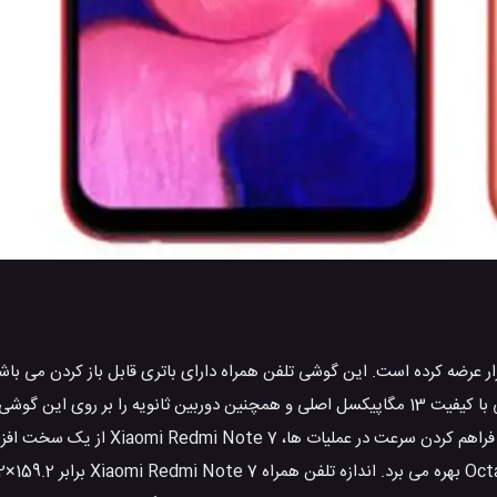
 همراه Redmi Note 7 را در سال 2019 تولید و به بازار عرضه کرده است. این گوشی تلفن همراه دارای باتری قابل باز
باتری لیتیوم پلیمری آن برابر 4000 میلی آمپر ساعت است. شیائومی دوربینی با کیفیت 13 مگاپیکسل اصلی و همچنین دوربین ثانویه
توانایی تصویر برداری فول HD در ردمی Note 7 می تواند مهم باشد. برای فراه