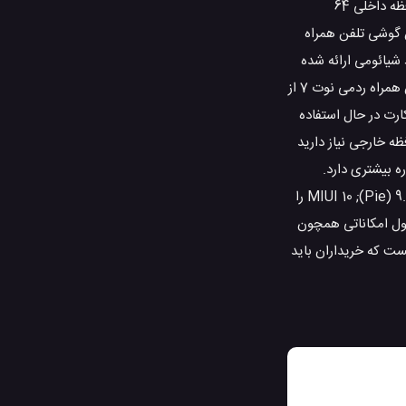
(6.27×2.96×0.32 اینچ) است. ردمی Note 7 چند آپشن برای انتخاب میزان حافظه داخلی در اختیار کاربران قرار می دهد. این گوشی تلفن همراه از حافظه داخلی 64
اشد. خریداران بسیاری از وزن این گوشی تلفن همراه
 توسط شیائومی ارائه شده
است. این محصول از صفحه نمایشی با اندازه 6.3 اینچ و رزولوشن تصویر 1080×2340 پیکسل بهره می برد. با این اطلاعات قابل مشاهده است که تلفن همراه ردمی نوت 7 از
ارت در حال استفاده
اگر به کارت حافظه خارجی نیاز دارید
 و ویژگی های فنی قابل اشاره بیشتری دارد.
چیپست موجود روی Xiaomi Redmi Note 7 از مدل Qualcomm SDM660 Snapdragon 660 (14 nm) می باشد و شیائومی سیستم عامل اندروید 9.0 (Pie); MIUI 10 را
 در این گوشی تلفن همراه، مدل Adreno 512 می باشد. این محصول امکاناتی همچون
یروسکوپ، تشخیص نزدیک شدن اجسام، قطب نما دارد. در حدود 150 یورو هزینه ایست که خریداران باید