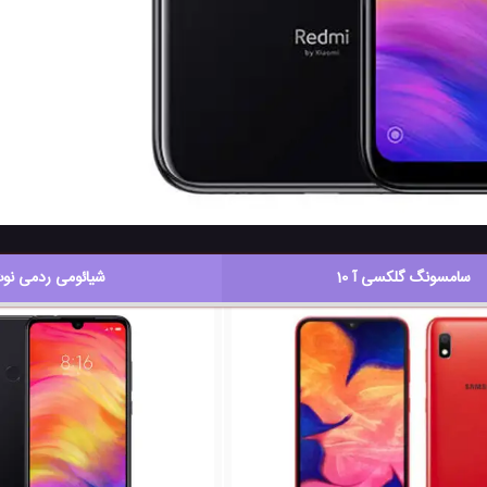
سامسونگ گلکسی آ 10
شیائومی ردمی نوت