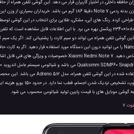
گیگابایت، 4/6 گیگابایت رم یا 32 گیگابایت، 3 گیگابایت رم بهره می برد. وزن بدنه ردمی Note 7 دقیقا 186 گرم می ب
Xiaomi X را در رنگ های گوناگونی طراحی کرده. رنگ های آبی، مشکی، طلایی برای انتخاب در این گوشی
این گوشی تلفن همراه می تواند دو سیم کارت را پشتیبانی کند. اگر یک سیم ک
باشد، سیم کارت دوم standby خواهد شد. قابل ذکر است سیم کارت های Nano را می توانید درون این دستگاه مورد استفاده قرار دهید. 
یکی از جایگاه های سیم کارت Xiaomi Redmi Note 7 را باید به آن اختصاص دهید. Xiaomi Redmi Note 7 خصوصیات
بر روی آن اجرا کرده است. قابل ذکر است سخت افزار پردازشگر گرافیکی استفاده شده
تعبیه حسگر های اثر انگشت (جایگیری در پشت بدنه)، شتاب سنج، ژ
عه گوشی موبایل های با قیمت پایین تولید شیائومی محسوب می شود.
وت 7