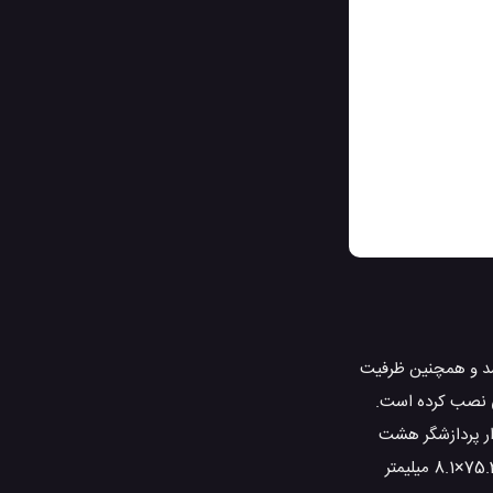
 کردن می باشد و همچنین ظرفیت
 را بر روی این گوشی نصب کرده است.
م کردن سرعت در عملیات ها، Xiaomi Redmi Note 7 از یک سخت افزار پردازشگر هشت
هسته ای مدل Octa-core (4×2.2 GHz Kryo 260 & 4×1.8 GHz Kryo 260) بهره می برد. اندازه تلفن همراه Xiaomi Redmi Note 7 برابر 159.2×75.2×8.1 میلیمتر