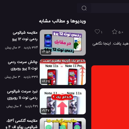
ویدیوها و مطالب مشابه
1
5.0
مقایسه شیائومی
ردمی نوت 12 پرو
دانه را اینجا خواهید یافت. اینجا نگاهی
پلاس در مقابل ردمی
384 بازدید
3 سال پیش
نوت 12 پرو!
04:56
چالش سرعت ردمی
نوت 11 پرو روبروی
ردمی نوت 11 اس
338 بازدید
3 سال پیش
08:25
نبرد سرعت شیائومی
ردمی نوت 11 روبروی
نوت 11 اس
631 بازدید
4 سال پیش
09:47
مقایسه گلکسی آ53،
شیائومی پوکو اف 4 و