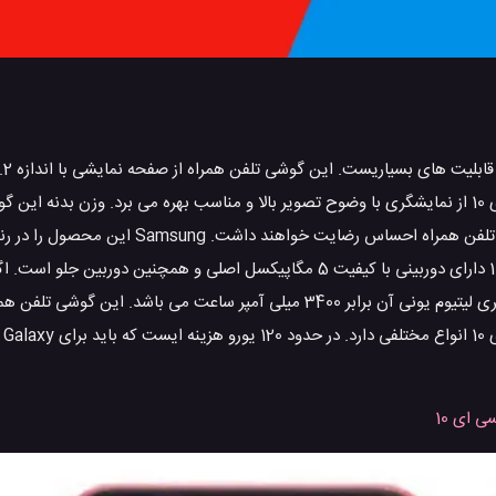
تصویر 720×1520 پیکسل بهره می برد. می توان گفت که موبایل گلکسی ای 10 از نمایشگری با وضوح تصویر بالا و مناسب بهره می برد. 
است با 168 گرم. علاقه مندان به گوشی های سبک وزن، از وزن این گوشی تلفن همراه احس
طراحی کرده. Galaxy ای 10 رنگ های آبی، مشکی، قرمز دارد. Galaxy ای 10 دارای دوربینی با کیفیت 5 مگاپیکسل اصلی و ه
باتری داشته باشید، Galaxy ای 10 راحت باز می شود و همچنین ظرفیت باتری لیتیوم یونی آن برابر 3400 میلی آمپر ساعت 
 ای 10