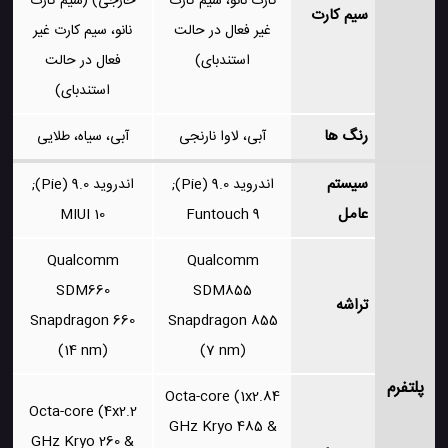
کارت نانو، سیم کارت
خارجی) (سیم کارت
سیم کارت
غیر فعال در حالت
نانو، سیم کارت غیر
استندبای)
فعال در حالت
استندبای)
رنگ ها
آبی، لاوا نارنجی
آبی، سیاه، طلایی
سیستم
اندروید 9.0 (Pie);
اندروید 9.0 (Pie);
عامل
MIUI 10
Funtouch 9
Qualcomm
Qualcomm
SDM660
SDM855
تراشه
Snapdragon 660
Snapdragon 855
(14 nm)
(7 nm)
پلتفرم
Octa-core (1x2.84
Octa-core (4x2.2
GHz Kryo 485 &
GHz Kryo 260 &