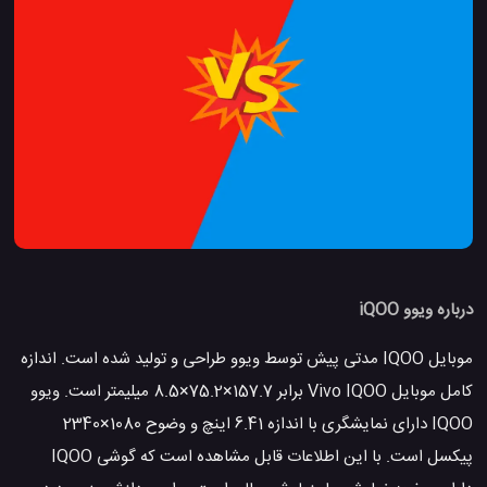
درباره ویوو iQOO
موبایل IQOO مدتی پیش توسط ویوو طراحی و تولید شده است. اندازه
کامل موبایل Vivo IQOO برابر 157.7×75.2×8.5 میلیمتر است. ویوو
IQOO دارای نمایشگری با اندازه 6.41 اینچ و وضوح 1080×2340
پیکسل است. با این اطلاعات قابل مشاهده است که گوشی IQOO