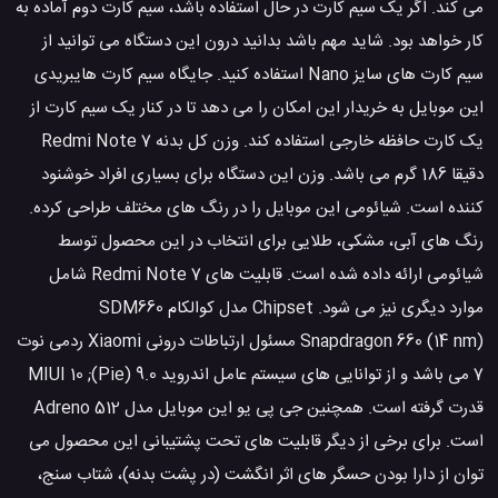
می کند. اگر یک سیم کارت در حال استفاده باشد، سیم کارت دوم آماده به
کار خواهد بود. شاید مهم باشد بدانید درون این دستگاه می توانید از
سیم کارت های سایز Nano استفاده کنید. جایگاه سیم کارت هایبریدی
این موبایل به خریدار این امکان را می دهد تا در کنار یک سیم کارت از
یک کارت حافظه خارجی استفاده کند. وزن کل بدنه Redmi Note 7
دقیقا 186 گرم می باشد. وزن این دستگاه برای بسیاری افراد خوشنود
کننده است. شیائومی این موبایل را در رنگ های مختلف طراحی کرده.
رنگ های آبی، مشکی، طلایی برای انتخاب در این محصول توسط
شیائومی ارائه داده شده است. قابلیت های Redmi Note 7 شامل
موارد دیگری نیز می شود. Chipset مدل کوالکام SDM660
Snapdragon 660 (14 nm) مسئول ارتباطات درونی Xiaomi ردمی نوت
7 می باشد و از توانایی های سیستم عامل اندروید 9.0 (Pie); MIUI 10
قدرت گرفته است. همچنین جی پی یو این موبایل مدل Adreno 512
است. برای برخی از دیگر قابلیت های تحت پشتیبانی این محصول می
توان از دارا بودن حسگر های اثر انگشت (در پشت بدنه)، شتاب سنج،