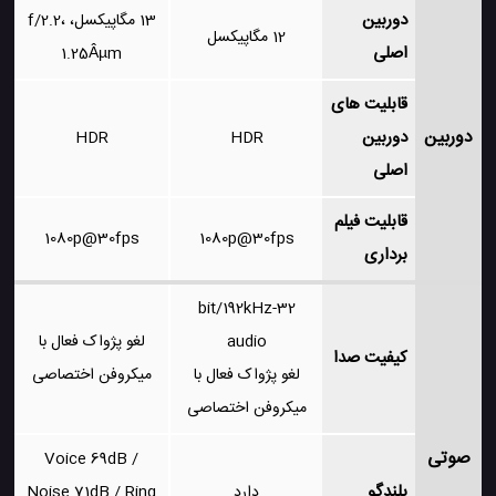
دوربین
13 مگاپیکسل، f/2.2،
12 مگاپیکسل
اصلی
1.25Âµm
قابلیت های
دوربین
دوربین
HDR
HDR
اصلی
قابلیت فیلم
1080p@30fps
1080p@30fps
برداری
32-bit/192kHz
audio
لغو پژواک فعال با
کیفیت صدا
لغو پژواک فعال با
میکروفن اختصاصی
میکروفن اختصاصی
صوتی
Voice 69dB /
بلندگو
دارد
Noise 71dB / Ring