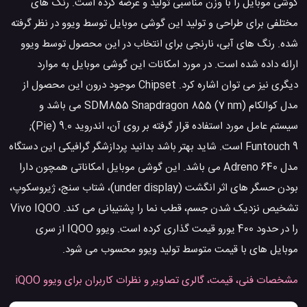
گوشی موبایل را با وزن مناسبی تولید و عرضه کرده است. رنگ های
مختلفی برای طراحی و تولید این گوشی موبایل توسط ویوو در نظر گرفته
شده. رنگ های آبی، نارنجی برای انتخاب در این محصول توسط ویوو
ارائه داده شده است. در مورد امکانات این گوشی موبایل به موارد
دیگری نیز می توان اشاره کرد. Chipset موجود درون این محصول از
مدل کوالکام SDM855 Snapdragon 855 (7 nm) می باشد و
سیستم عامل مورد استفاده قرار گرفته بر روی آن، اندروید 9.0 (Pie);
Funtouch 9 است. شاید بهتر باشد بدانید پردازشگر گرافیکی این دستگاه
مدل Adreno 640 می باشد. این گوشی موبایل امکاناتی همچون دارا
بودن حسگر های اثر انگشت (under display)، شتاب سنج، ژیروسکوپ،
تشخیص نزدیک شدن جسم، قطب نما را پشتیبانی می کند. Vivo IQOO
را در حدود 400 یورو قیمت گذاری کرده است. ویوو IQOO از سری
موبایل های با قیمت متوسط تولید ویوو محسوب می شود.
مشخصات فنی، قیمت، گالری تصاویر و نظرات کاربران برای ویوو iQOO