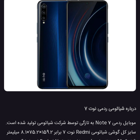
درباره شیائومی ردمی نوت 7
موبایل ردمی Note 7 به تازگی توسط شرکت شیائومی تولید شده است.
سایز کل گوشی شیائومی Redmi نوت 7 برابر 159.2×75.2×8.1 میلیمتر