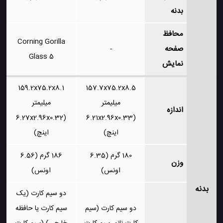
بدنه
محافظ
Corning Gorilla
صفحه
-
Glass 5
نمایش
159.2x75.2x8.1
157.7x75.2x8.5
میلیمتر
میلیمتر
اندازه
(6.27x2.96x0.32
(6.21x2.96x0.33
اینچ)
اینچ)
180 گرم (6.35
186 گرم (6.56
وزن
اونس)
اونس)
بدنه
دو سیم کارت (یک
دو سیم کارت (سیم
سیم کارت یا حافظه