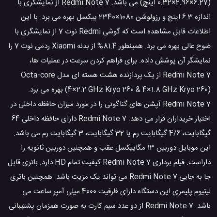
(6.27×2.96×0.32 اینچ) می باشد. Redmi Note 7 از نمایشگری با
اندازه 6.3 اینچ و رزولوشن 1080×2340 پیکسل بهره می برد. با این
اطلاعات قابل مشاهده است که گوشی Redmi نوت 7 از نمایشگری با
ضوح عالی بهره می برد. همینطور 81.4% از بدنه Xiaomi ردمی نوت 7 را
نمایشگر آن پوشش داده. برای فراهم کردن سرعت در عملیات ها،
Redmi Note 7 از یک پردازنده هشت هسته ای مدل Octa-core
(4×2.2 GHz Kryo 260 & 4×1.8 GHz Kryo 260) بهره می برد.
Redmi Note 7 آپشن های گناگونی را در مورد میزان حافظه داخلی در
اختیار خریداران قرار می دهد. Redmi Note 7 دارای حافظه داخلی 64
گیگابایت، 4/6 گیگابایت رم یا 32 گیگابایت، 3 گیگابایت رم می باشد.
این موبایل دوربین 13 مگاپیکسل عقب و همچنین دوربین ثانویه را
داراست. فیلم برداری Redmi Note 7 کیفیت تمام HD دارد. باتری قابل
جا به جایی Redmi Note 7 می تواند یک مزیت باشد. همچنین باتری
لیتیوم پلیمری این دستگاه دارای ظرفیت 4000 میلی آمپر ساعت می
باشد. Redmi Note 7 از دو عدد سیم کارت به صورت همزمان پشتیبانی