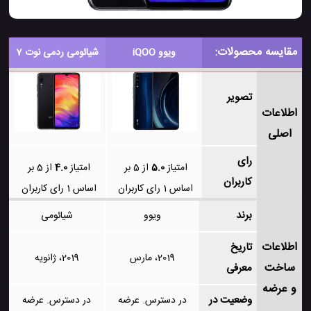
مقایسه محصولات:
ویوو iQOO
شیائومی ردمی نوت 7
تصویر
اطلاعات
اصلی
رای
امتیاز
5.0
از 5 بر
امتیاز
4.0
از 5 بر
کاربران
اساس
1
رای کاربران
اساس
1
رای کاربران
برند
ویوو
شیائومی
اطلاعات
تاریخ
2019، مارس
2019، ژانویه
ساخت
معرفی
و عرضه
وضعیت در
در دسترس. عرضه
در دسترس. عرضه