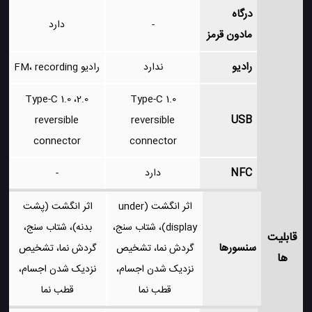
درگاه
-
دارد
مادون قرمز
رادیو
ندارد
رادیو FM، recording
2.0، Type-C 1.0
Type-C 1.0
USB
reversible
reversible
connector
connector
NFC
دارد
-
اثر انگشت (under
اثر انگشت (پشت
display)، شتاب سنج،
بدنه)، شتاب سنج،
قابلیت
سنسورها
گردش نما، تشخیص
گردش نما، تشخیص
ها
نزدیک شدن اجسام،
نزدیک شدن اجسام،
قطب نما
قطب نما