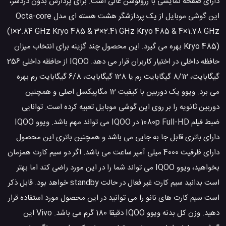
دارای صفحه نمایشی با رزولوشن عالی است. برای پردازش بدون دردسر،
این گوشی موبایل از یک پردازشگر هشت هسته ای مدل Octa-core
(1×2.84 GHz Kryo 485 & 3×2.41 GHz Kryo 485 & 4×1.78 GHz
Kryo 485) بهره می گیرد. این محصول چند گزینه برای انتخاب میزان
حافظه داخلی در اختیار کاربران قرار می دهد. IQOO از حافظه داخلی 256
گیگابایت، 8/12 گیگابایت رم یا 128 گیگابایت، 6/8 گیگابایت رم بهره
می برد. ویوو یک دوربین با کیفیت 12 مگاپیکسل اصلی و همچنین
دوربین ثانویه را بر روی این گوشی موبایل تعبیه کرده است. توانایی
ضبط فیلم 1080p Full-HD در IQOO می تواند مهم باشد. ویوو IQOO
دارای باتری قابل جا به جایی می باشد و همچنین باتری این محصول
دارای ظرفیت 4000 میلی آمپر ساعت می باشد. اگر دو سیم کارت همزمان
بخواهید، ویوو IQOO می تواند شما را در این مورد راضی کند اما بهتر
است بدانید سیم کارت غیر فعال در حالت standby خواهد بود. قابل ذکر
است سیم کارت های نانو را می توانید در این محصول مورد استفاده قرار
دهید. وزن کل بدنه ویوو IQOO دقیقا 180 گرم می باشد. Vivo این