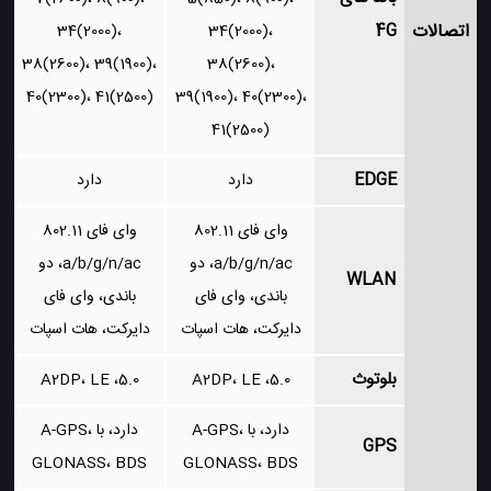
اتصالات
4G
34(2000)،
34(2000)،
38(2600)، 39(1900)،
38(2600)،
40(2300)، 41(2500)
39(1900)، 40(2300)،
41(2500)
EDGE
دارد
دارد
وای فای 802.11
وای فای 802.11
a/b/g/n/ac، دو
a/b/g/n/ac، دو
WLAN
باندی، وای فای
باندی، وای فای
دایرکت، هات اسپات
دایرکت، هات اسپات
بلوتوث
5.0، A2DP، LE
5.0، A2DP، LE
دارد، با A-GPS،
دارد، با A-GPS،
GPS
GLONASS، BDS
GLONASS، BDS