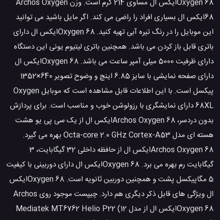
Oxygen 68ایکس ال مساوی 214 گرم است. وزن Archos Oxygen
68ایکس ال بسیاری افراد را راضی می کند. اگر مایل باشید می توانید
این موبایل را در رنگ تیره آبی تهیه کنید. Oxygen 68ایکس ال دارای
باتری قابل باز کردن می باشد. همچنین باتری لیتیوم یونی این دستگاه
دارای ظرفیت 5000 میلی آمپر ساعت می باشد. Oxygen 68ایکس ال
دارای صفحه نمایشی با سایز 6.85 اینچ و وضوح تصویر 640×1352
پیکسل است. با این اطلاعات قابل مشاهده است که موبایل Oxygen
68XL دارای نمایشگری با رزولوشن خوب و مناسب است. برای پردازش
بدون دردسر، Archos Oxygen 68ایکس ال از یک سی پی یو هشت
هسته ای مدل Octa-core 2.0 GHz Cortex-A53 بهره می گیرد.
Archos Oxygen 68ایکس ال از حافظه داخلی 32 گیگابایت، 3
گیگابایت رم بهره می برد. Oxygen 68ایکس ال دارای دوربینی با کیفیت
5 مگاپیکسل پشت و همچنین دوربین ثانویه است. Oxygen 68ایکس
ال ویژگی های قابل ذکر دیگری هم دارد. چیپست موجود روی Archos
Oxygen 68ایکس ال از مدل Mediatek MT6762 Helio P22 (12