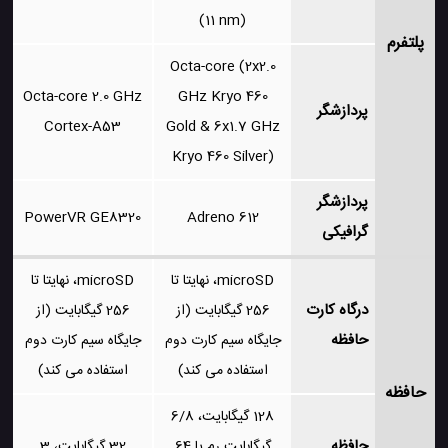
(11 nm)
پلتفرم
Octa-core (2x2.0
Octa-core 2.0 GHz
GHz Kryo 460
پردازشگر
Cortex-A53
Gold & 6x1.7 GHz
Kryo 460 Silver)
پردازشگر
PowerVR GE8320
Adreno 612
گرافیکی
microSD، نهایتا تا
microSD، نهایتا تا
درگاه کارت
256 گیگابایت (از
256 گیگابایت (از
حافظه
جایگاه سیم کارت دوم
جایگاه سیم کارت دوم
استفاده می کند)
استفاده می کند)
حافظه
128 گیگابایت، 6/8
حافظه
گیگابایت رم یا 64
32 گیگابایت، 3