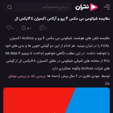
مقایسه شیائومی می مکس 4 پرو و آرکاس اکسیژن 68ایکس ال
1
5.0
0
مقایسه تلفن های هوشمند شیائومی می مکس 4 پرو و Archos اکسیژن
68XL را در نتران ببینید. هر کدام از این دو گوشی خوبی ها و بدی های خود
را خواهند داشت. در این مطلب نگاهی خواهیم انداخت تا ببینیم Mi Max 4
Pro از ساخته های کمپانی شیائومی در مقابل اکسیژن 68ایکس ال از گوشی
های شرکت Archos چگونه عملکردی دارد.
توسط:
مهدی نظری
در
6 سال پیش
(دسته ها:
بررسی
,
نقد و بررسی موبایل
ها
)