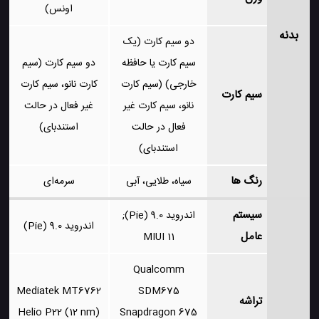
اونس)
بدنه
دو سیم کارت (یک
سیم کارت یا حافظه
دو سیم کارت (سیم
خارجی) (سیم کارت
کارت نانو، سیم کارت
سیم کارت
نانو، سیم کارت غیر
غیر فعال در حالت
فعال در حالت
استندبای)
استندبای)
رنگ ها
سیاه، طلایی، آبی
سرمه‌ای
سیستم
اندروید 9.0 (Pie);
اندروید 9.0 (Pie)
عامل
MIUI 11
Qualcomm
Mediatek MT6762
SDM675
تراشه
Helio P22 (12 nm)
Snapdragon 675