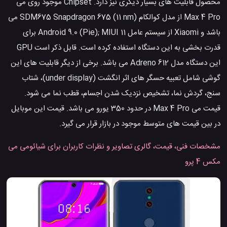
محصول قابلیت های بسیار دیگری نیز دارد. Chipset موجود روی می
Max 4 Pro از مدل کوالکام SDM675 Snapdragon 675 (11 nm) می
باشد و Xiaomi از سیستم عامل Android 9.0 (Pie); MIUI 11 برای
قدرت بخشی به این دستگاه استفاده کرده است. قابل ذکر است GPU
این دستگاه مدل Adreno 612 می باشد. برخی از دیگر قابلیت های این
گوشی شامل تعبیه حسگر های اثر انگشت (under display)، شتاب
سنج، گردش نما، تشخیص نزدیک شدن اجسام، قطب نما می شود.
قیمت می Max 4 Pro در حدود 350 یورو می باشد. قیمت این موبایل
در بین قیمت های متوسط موجود در بازار قرار می گیرد.
مشخصات فنی، قیمت، گالری تصاویر و نظرات کاربران برای شیائومی می
مکس 4 پرو