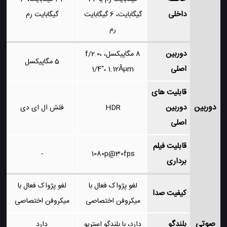
داخلی
گیگابایت، 6 گیگابایت
گیگابایت رم
رم
دوربین
8 مگاپیکسل، f/2.0،
5 مگاپیکسل
اصلی
1/4"، 1.12Âµm
قابلیت های
دوربین
دوربین
HDR
فلش ال ای دی
اصلی
قابلیت فیلم
-
1080p@30fps
برداری
لغو پژواک فعال با
لغو پژواک فعال با
کیفیت صدا
میکروفن اختصاصی
میکروفن اختصاصی
صوتی
بلندگو
دارد، با بلندگو استریو
دارد