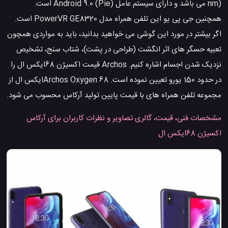
nm) می باشد و دارای سیستم عامل Android 9.0 (Pie) است.
همچنین جی پی یو این تلفن همراه مدل PowerVR GE8320 است.
اگر بیشتر در مورد این گوشی می خواهید بدانید، باید به مواردی همچون
تعبیه حسگر های اثر انگشت (طراحی در پشت)، شتاب سنج، تشخیص
نزدیک شدن اجسام اشاره کنیم. Archos قیمت اکسیژن 68ایکس ال را
در حدود 150 یورو تعیین نموده است. Archos Oxygen 68ایکس ال از
مجموعه تلفن همراه های با قیمت پایین تولید آرکاس محسوب می شود.
مشخصات فنی، قیمت، گالری تصاویر و نظرات کاربران برای آرکاس
اکسیژن 68ایکس ال