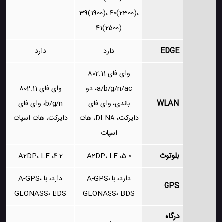
39(1900)، 40(2300)،
41(2500)
EDGE
دارد
دارد
وای فای 802.11
a/b/g/n/ac، دو
وای فای 802.11
WLAN
باندی، وای فای
b/g/n، وای فای
دایرکت، DLNA، هات
دایرکت، هات اسپات
اسپات
بلوتوث
4.2، A2DP، LE
5.0، A2DP، LE
دارد، با A-GPS،
دارد، با A-GPS،
GPS
GLONASS، BDS
GLONASS، BDS
درگاه