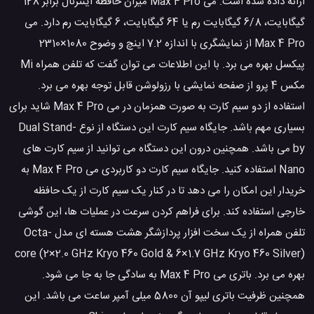
ارائه داده شده است. می Max 4 Pro میزان حافظه اینترنال برابر 128
گیگابایت، 6/8 گیگابایت رم یا 64 گیگابایت، 6 گیگابایت رم دارد. می
Max 4 Pro از نمایشگری با اندازه 7.2 اینچ و وضوح 1080×2310
پیکسل بهره می برد. با این اطلاعات می توان گفت که تلفن همراه Mi
مکس 4 پرو از صفحه نمایشی با رزولوشن قابل توجه بهره می برد.
استفاده از دو سیم کارت به صورت همزمان در می Max 4 Pro شاید برای
بسیاری مهم باشد. جایگاه سیم کارت این دستگاه از نوع Dual Stand-
by می باشد. همچنین درون این دستگاه می توانید از سیم کارت های
Nano استفاده کنید. جایگاه سیم کارت دو کاربردی می Max 4 Pro به
خریدار این امکان را می دهد تا در کنار یک سیم کارت از یک حافظه
خارجی استفاده کند. برای فراهم کردن سرعت در عملیات ها، این گوشی
تلفن همراه از یک سخت افزار پردازشگر هشت هسته ای مدل Octa-
core (2×2.0 GHz Kryo 460 Gold & 6×1.7 GHz Kryo 460 Silver)
بهره می برد. باتری می Max 4 Pro به سادگی جا به جا می شود.
همچنین ظرفیت باتری لیپو آن 5800 میلی آمپر ساعت می باشد. این