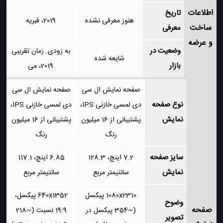
اطلاعات
تاریخ
هنوز معرفی نشده
2019، فبریه
ساخت
معرفی
و عرضه
وضعیت در
به زودی. زمان تقریبی
شایعه شده
بازار
2019، می
صفحه نمایش ال سی
صفحه نمایش ال سی
نوع صفحه
دی لمسی خازنی IPS،
دی لمسی خازنی IPS،
نمایش
پشتیبانی از 16 میلیون
پشتیبانی از 16 میلیون
رنگ
رنگ
سایز صفحه
7.2 اینچ، 128.3
6.85 اینچ، 117.1
نمایش
سانتیمتر مربع
سانتیمتر مربع
1080x2310 پیکسل
640x1352 پیکسل،
وضوح
صفحه
(~354 پیکسل در
19:9 نسبت (~218
تصویر