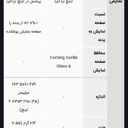
نمایش
اینچ تراکم)
پیکسل در اینچ تراکم)
نسبت
صفحه
~82.7% از بدنه را
-
نمایش به
صفحه نمایش پوشانده
بدنه
محافظ
Corning Gorilla
صفحه
-
Glass 5
نمایش
173.5x81.6x9
میلیمتر
اندازه
-
(6.83x3.21x0.35
اینچ)
214 گرم (7.55
وزن
-