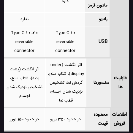
دارد
-
مادون قرمز
رادیو
-
ندارد
2.0، Type-C 1.0
Type-C 1.0
USB
reversible
reversible
connector
connector
اثر انگشت (under
اثر انگشت (پشت
display)، شتاب سنج،
قابلیت
بدنه)، شتاب سنج،
سنسورها
گردش نما، تشخیص
ها
تشخیص نزدیک شدن
نزدیک شدن اجسام،
اجسام
قطب نما
اطلاعات
محدوده
در حدود 350 یورو
در حدود 150 یورو
فروش
قیمت