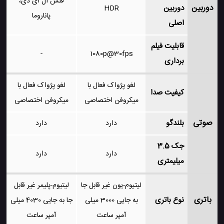
فلش ال ای دی،
دوربین
دوربین
HDR
پاناروما
اصلی
قابلیت فیلم
-
1080p@30fps
برداری
لغو پژواک فعال با
لغو پژواک فعال با
کیفیت صدا
میکروفن اختصاصی
میکروفن اختصاصی
صوتی
بلندگو
دارد
دارد
جک 3.5
دارد
دارد
میلیمتری
لیتیوم-یون غیر قابل جا
لیتیوم-پلیمر غیر قابل
باتری
نوع باتری
به جایی 3000 میلی
جا به جایی 4030 میلی
آمپر ساعت
آمپر ساعت