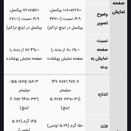
صفحه
1080x2280 پیکسل،
720x1520 پیکسل،
نمایش
وضوح
19:9 نسبت (~432
19:9 نسبت (~271
تصویر
پیکسل در اینچ تراکم)
پیکسل در اینچ تراکم)
نسبت
صفحه
~80.1% از بدنه را
~82.4% از بدنه را
نمایش به
صفحه نمایش پوشانده
صفحه نمایش پوشانده
بدنه
155.1x75.1x8.3
147.8x71.9x7.8
میلیمتر
میلیمتر
اندازه
(6.11x2.96x0.33
(5.82x2.83x0.31
اینچ)
اینچ)
165 گرم (5.82
وزن
150 گرم (5.29 اونس)
اونس)