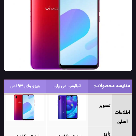
مقایسه محصولات:
شیائومی می پلی
ویوو وای 93 اس
تصویر
اطلاعات
اصلی
رای