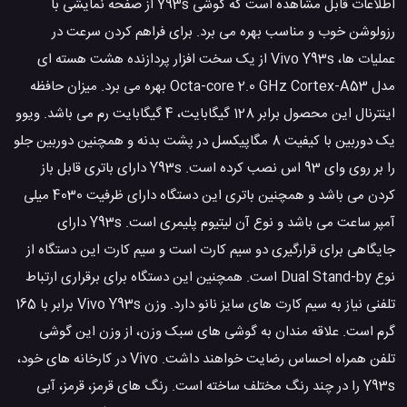
اطلاعات قابل مشاهده است که گوشی Y93s از صفحه نمایشی با
رزولوشن خوب و مناسب بهره می برد. برای فراهم کردن سرعت در
عملیات ها، Vivo Y93s از یک سخت افزار پردازنده هشت هسته ای
مدل Octa-core 2.0 GHz Cortex-A53 بهره می برد. میزان حافظه
اینترنال این محصول برابر 128 گیگابایت، 4 گیگابایت رم می باشد. ویوو
یک دوربین با کیفیت 8 مگاپیکسل در پشت بدنه و همچنین دوربین جلو
را بر روی وای 93 اس نصب کرده است. Y93s دارای باتری قابل باز
کردن می باشد و همچنین باتری این دستگاه دارای ظرفیت 4030 میلی
آمپر ساعت می باشد و نوع آن لیتیوم پلیمری است. Y93s دارای
جایگاهی برای قرارگیری دو سیم کارت است و سیم کارت این دستگاه از
نوع Dual Stand-by است. همچنین این دستگاه برای برقراری ارتباط
تلفنی نیاز به سیم کارت های سایز نانو دارد. وزن Vivo Y93s برابر با 165
گرم است. علاقه مندان به گوشی های سبک وزن، از وزن این گوشی
تلفن همراه احساس رضایت خواهند داشت. Vivo در کارخانه های خود،
Y93s را در چند رنگ مختلف ساخته است. رنگ های قرمز، قرمز، آبی