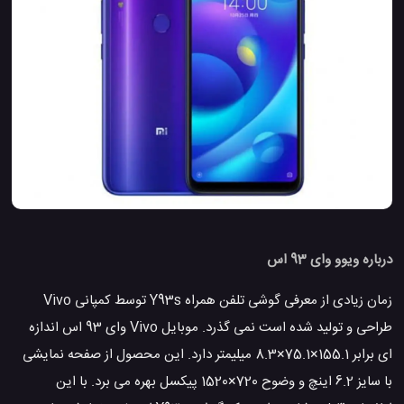
درباره ویوو وای 93 اس
زمان زیادی از معرفی گوشی تلفن همراه Y93s توسط کمپانی Vivo
طراحی و تولید شده است نمی گذرد. موبایل Vivo وای 93 اس اندازه
ای برابر 155.1×75.1×8.3 میلیمتر دارد. این محصول از صفحه نمایشی
با سایز 6.2 اینچ و وضوح 720×1520 پیکسل بهره می برد. با این