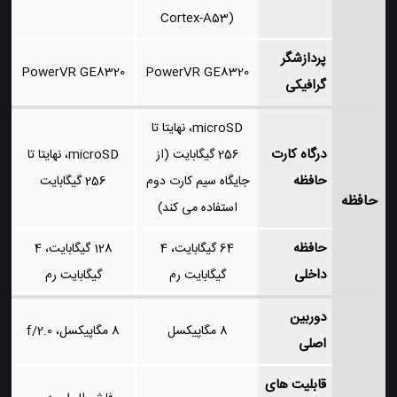
Cortex-A53)
پردازشگر
PowerVR GE8320
PowerVR GE8320
گرافیکی
microSD، نهایتا تا
درگاه کارت
256 گیگابایت (از
microSD، نهایتا تا
حافظه
جایگاه سیم کارت دوم
256 گیگابایت
حافظه
استفاده می کند)
حافظه
64 گیگابایت، 4
128 گیگابایت، 4
داخلی
گیگابایت رم
گیگابایت رم
دوربین
8 مگاپیکسل
8 مگاپیکسل، f/2.0
اصلی
قابلیت های