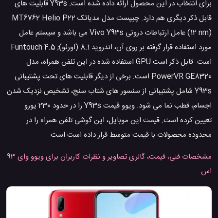
برای انتخاب در این محصول ارائه داده شده است. Y93s قابلیت های
قابل ذکر دیگری هم دارد. چیپست مدل مدیاتک MT6762 Helio P22
(12 nm) عامل ارتباطات درونی Vivo Y93s می باشد و سیستم عامل
مورد استفاده قرار گرفته بر روی آن، اندروید 8.1 (اورئو); Funtouch 4.5
است. قابل ذکر است GPU استفاده شده در این تلفن همراه، مدل
PowerVR GE8320 است. برخی از دیگر قابلیت های تحت پشتیبانی
Y93s شامل پشتیبانی از سنسور های شتاب سنج، تشخیص نزدیک شدن
اجسام، قطب نما می شود. ویوو قیمت Y93s را در حدود 230 یورو
تعیین کرده است. قیمت این موبایل، این گوشی تلفن همراه را در
محدوده محصولات با قیمت متوسط قرار داده است است.
مشخصات فنی، قیمت، گالری تصاویر و نظرات کاربران برای ویوو وای 93
اس