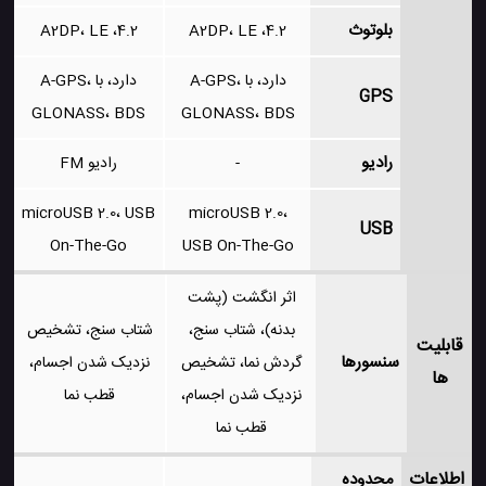
بلوتوث
4.2، A2DP، LE
4.2، A2DP، LE
دارد، با A-GPS،
دارد، با A-GPS،
GPS
GLONASS، BDS
GLONASS، BDS
رادیو
-
رادیو FM
microUSB 2.0، USB
microUSB 2.0،
USB
On-The-Go
USB On-The-Go
اثر انگشت (پشت
بدنه)، شتاب سنج،
شتاب سنج، تشخیص
قابلیت
سنسورها
گردش نما، تشخیص
نزدیک شدن اجسام،
ها
نزدیک شدن اجسام،
قطب نما
قطب نما
اطلاعات
محدوده