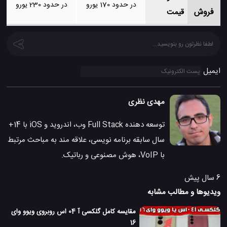
در حدود 170 یورو
در حدود 230 یورو
فروش
قیمت
ایمیل
مهدی نظری
توسعه دهنده Full Stack وب، اندروید و iOS با 14+
سال سابقه برنامه نویسی، علاقه مند به مباحث مرتبط
با VoIP، هوش مصنوعی و رباتیک.
6 سال پیش
ویدیوها و مطالب مشابه
مقایسه کامل گلکسی آ 04 اس روبروی ویوو وای
16