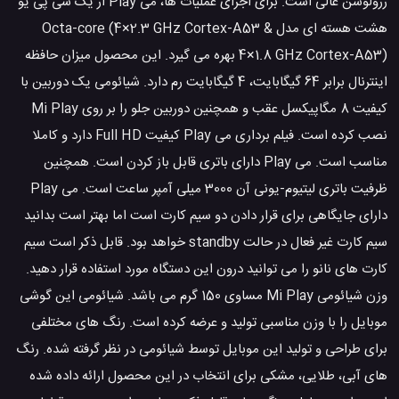
رزولوشن عالی است. برای اجرای عملیات ها، می Play از یک سی پی یو
هشت هسته ای مدل Octa-core (4×2.3 GHz Cortex-A53 &
4×1.8 GHz Cortex-A53) بهره می گیرد. این محصول میزان حافظه
اینترنال برابر 64 گیگابایت، 4 گیگابایت رم دارد. شیائومی یک دوربین با
کیفیت 8 مگاپیکسل عقب و همچنین دوربین جلو را بر روی Mi Play
نصب کرده است. فیلم برداری می Play کیفیت Full HD دارد و کاملا
مناسب است. می Play دارای باتری قابل باز کردن است. همچنین
ظرفیت باتری لیتیوم-یونی آن 3000 میلی آمپر ساعت است. می Play
دارای جایگاهی برای قرار دادن دو سیم کارت است اما بهتر است بدانید
سیم کارت غیر فعال در حالت standby خواهد بود. قابل ذکر است سیم
کارت های نانو را می توانید درون این دستگاه مورد استفاده قرار دهید.
وزن شیائومی Mi Play مساوی 150 گرم می باشد. شیائومی این گوشی
موبایل را با وزن مناسبی تولید و عرضه کرده است. رنگ های مختلفی
برای طراحی و تولید این موبایل توسط شیائومی در نظر گرفته شده. رنگ
های آبی، طلایی، مشکی برای انتخاب در این محصول ارائه داده شده