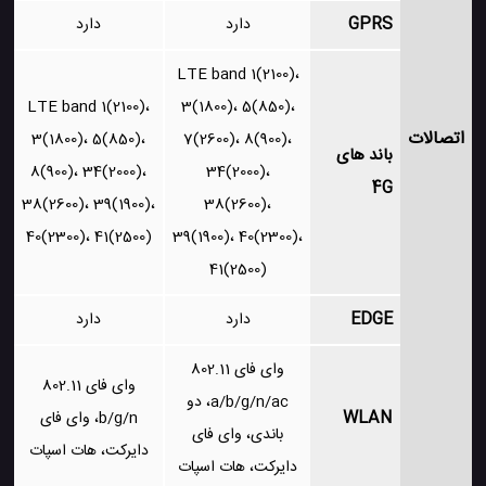
GPRS
دارد
دارد
LTE band 1(2100)،
LTE band 1(2100)،
3(1800)، 5(850)،
اتصالات
3(1800)، 5(850)،
7(2600)، 8(900)،
باند های
8(900)، 34(2000)،
34(2000)،
4G
38(2600)، 39(1900)،
38(2600)،
40(2300)، 41(2500)
39(1900)، 40(2300)،
41(2500)
EDGE
دارد
دارد
وای فای 802.11
وای فای 802.11
a/b/g/n/ac، دو
WLAN
b/g/n، وای فای
باندی، وای فای
دایرکت، هات اسپات
دایرکت، هات اسپات