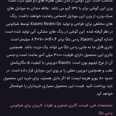
مناسب است. این گوشی از مدل تلفن همراه های دو سیم کارت است.
وزن این گوشی برابر با 137 گرم می باشد. علاقه مندان به موبایل های
سبک وزن، از وزن این موبایل احساس رضایت خواهند داشت. رنگ
های مختلفی برای طراحی و تولید Xiaomi Redmi Go توسط شیائومی
در نظر گرفته شده. این گوشی در رنگ های مشکی، آبی تولید شده است.
اندازه گوشی Xiaomi ردمی Go برابر 140.4×70.1×8.4 میلیمتر است.
باتری قابل جا به جایی ردمی Go می تواند یک مزیت باشد. همچنین
باتری این محصول دارای ظرفیت 3000 میلی آمپر ساعت است و جنس
آن از نوع لیتیوم یون است. Xiaomi دوربینی با کیفیت 5 مگاپیکسل
عقب و همچنین دوربین سلفی را بر روی این موبایل قرار داده است. در
حدود 80 یورو هزینه ایست که اگر مایل هستید، برای خرید این محصول
باید پرداخت کنید. قیمت این محصول بسیاری خریداران را خوشحال
خواهد کرد.
مشخصات فنی، قیمت، گالری تصاویر و نظرات کاربران برای شیائومی
ردمی Go