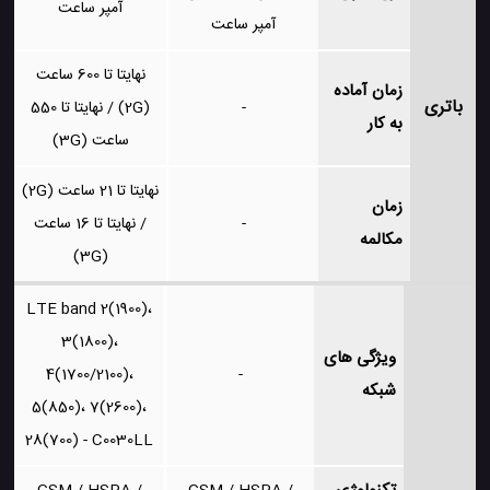
آمپر ساعت
آمپر ساعت
نهایتا تا 600 ساعت
زمان آماده
باتری
-
(2G) / نهایتا تا 550
به کار
ساعت (3G)
نهایتا تا 21 ساعت (2G)
زمان
-
/ نهایتا تا 16 ساعت
مکالمه
(3G)
LTE band 2(1900)،
3(1800)،
ویژگی های
4(1700/2100)،
-
شبکه
5(850)، 7(2600)،
28(700) - C0030LL