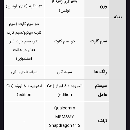
137 گرم (4.83
وزن
203 گرم (7.16 اونس)
اونس)
بدنه
دو سیم کارت (سیم
کارت میکرو/سیم کارت
سیم کارت
دو سیم کارت
نانو، سیم کارت غیر
فعال در حالت
استندبای)
رنگ ها
سیاه، آبی
سیاه، طلایی، آبی
سیستم
اندروید 8.1 اورئو (Go
اندروید 8.1 اورئو (Go
عامل
edition)
edition)
Qualcomm
MSM8917
تراشه
-
Snapdragon 425