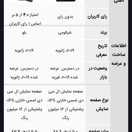
اصلی
امتیاز
4.0
از 5 بر
رای کاربران
بدون رای
اساس
1
رای کاربران
برند
شیائومی
بلو
اطلاعات
تاریخ
2019، ژانویه
2019، ژانویه
ساخت
معرفی
و عرضه
وضعیت در
در دسترس. عرضه
در دسترس. عرضه
بازار
شده 2019، فبریه
شده 2019، ژانویه
صفحه نمایش ال سی
صفحه نمایش ال سی
نوع صفحه
دی لمسی خازنی IPS،
دی لمسی خازنی IPS،
نمایش
پشتیبانی از 16 میلیون
پشتیبانی از 16 میلیون
رنگ
رنگ
سایز صفحه
5.0 اینچ، 68.9
5.5 اینچ، 83.4