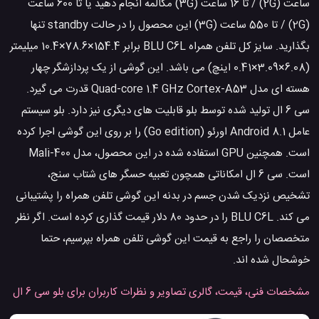
ساعت (2G) / تا 16 ساعت (3G) مکالمه انجام دهید یا تا 600 ساعت
(2G) / تا 550 ساعت (3G) این محصول را در حالت standby تنها
بگذارید. سایز کل تلفن همراه BLU C6L برابر 154.4×78.6×10.4 میلیمتر
(6.08×3.09×0.41 اینچ) می باشد. این گوشی از یک پردازشگر چهار
هسته ای مدل Quad-core 1.4 GHz Cortex-A53 قدرت می گیرد.
سی 6 ال تولید شده توسط بلو قابلیت های دیگری نیز دارد. بلو سیستم
عامل Android 8.1 اورئو (Go edition) را بر روی این گوشی اجرا کرده
است. همچنین GPU استفاده شده در این محصول، مدل Mali-400
است. سی 6 ال امکاناتی همچون تعبیه حسگر های شتاب سنج،
تشخیص نزدیک شدن جسم در بدنه این گوشی تلفن همراه را پشتیبانی
می کند. BLU C6L را در حدود 80 دلار قیمت گذاری کرده است. اگر نظر
متخصصان را راجع به قیمت این گوشی تلفن همراه بپرسیم، حتما
خوشحال شده اند.
مشخصات فنی، قیمت، گالری تصاویر و نظرات کاربران برای بلو سی 6 ال