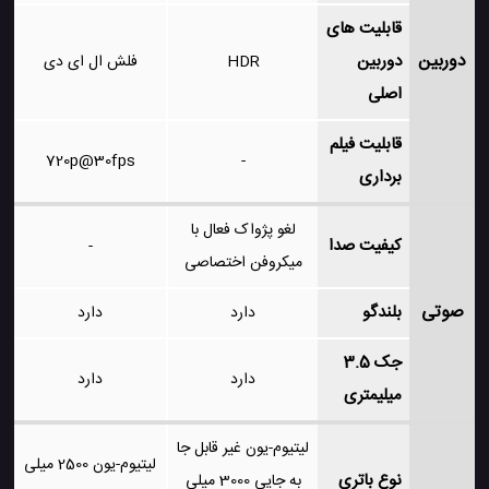
قابلیت های
دوربین
دوربین
HDR
فلش ال ای دی
اصلی
قابلیت فیلم
720p@30fps
-
برداری
لغو پژواک فعال با
کیفیت صدا
-
میکروفن اختصاصی
صوتی
بلندگو
دارد
دارد
جک 3.5
دارد
دارد
میلیمتری
لیتیوم-یون غیر قابل جا
لیتیوم-یون 2500 میلی
نوع باتری
به جایی 3000 میلی