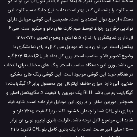
ساخته شده است نمی گذرد. جایگاه سیم کارت در بلو C6L می تواند دو
سیم کارت را پشتیبانی کند. بهتر است بدانید نوع جایگاه سیم کارت این
دستگاه از نوع دوال استندبای است. همچنین این گوشی موبایل دارای
توانایی برقراری ارتباط توسط سیم کارت های نانو و میکرو است. سی 6
ال دارای نمایشگری با اندازه 5.5 اینچ و وضوح تصویر 720×1280
پیکسل است. می توان دید که موبایل سی 6 ال دارای نمایشگری با
وضوح تصویر بالا و مناسب است. وزن کل بدنه بلو C6L دقیقا 203 گرم
می باشد. وزن این دستگاه مناسب است. رنگ های مختلف برای انتخاب
در هنگام خرید این گوشی موجود است. این گوشی رنگ های مشکی،
طلایی، آبی دارد. میزان حافظه اینترنال این محصول برابر 16 گیگابایت، 1
گیگابایت رم می باشد. BLU یک دوربین با کیفیت 5 مگاپیکسل اصلی و
همچنین دوربین سلفی را بر روی این موبایل قرار داده است. شاید فیلم
برداری بلو C6L شما را چندان خشنود نکند، زیرا کیفیت 720p دارد و
شاید این موضوع قابل توجه باشد. ظرفیت باتری لیتیوم یونی آن برابر
2500 میلی آمپر ساعت است. با یک باتری کامل بلو C6L قادرید تا 21