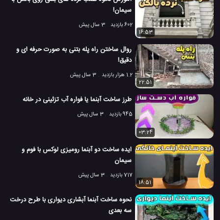
سیمان!
602 بازدید
3 سال پیش
16:53
روال ساختن راه پله بتنی به صورت حرفه ای و
دقیق!
1.2 هزار بازدید
3 سال پیش
22:51
طرز ساخت آبنما یا فواره آب تزئینی در خانه
945 بازدید
3 سال پیش
03:24
ایده ساخت دو آبنما رومیزی لوکس با فوم و
سیمان
717 بازدید
3 سال پیش
18:51
نحوه ساخت آبنما آبشاری دیواری با طرح درخت
سه بعدی