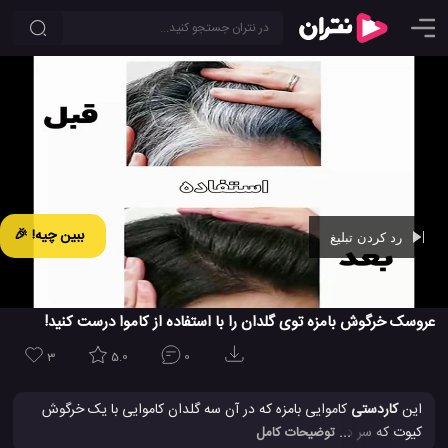
ببین چیه! 🎉
رد کردن تبلیغ
Ad -
00:42
عروسک خرگوش بامزه توی گلدان را با استفاده از کاموا درست کنید!
3
5.0
0
این
کاردستی
کاموایی بامزه که در آن سه گلدان کاموایی با یک خرگوش
کیوت که سر در یکی از این گلدان ها کرده است را با دستان خود درست
... توضیحات کامل