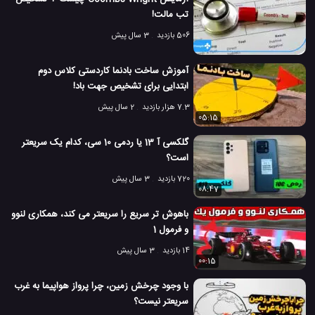
تب مالت!
506 بازدید
3 سال پیش
آموزش ساخت بادنما کاردستی کلاس دوم
ابتدایی برای تشخیص جهت باد!
7.3 هزار بازدید
2 سال پیش
05:15
گلکسی آ 13 یا ردمی 10 سی، کدام یک سریعتر
است؟
720 بازدید
3 سال پیش
08:47
باهوش تر سریع را سریعتر می کند، همکاری لنوو
و فرمول 1
14 بازدید
3 سال پیش
00:15
با وجود چرخش زمین، چرا پرواز هواپیما به غرب
سریعتر نیست؟