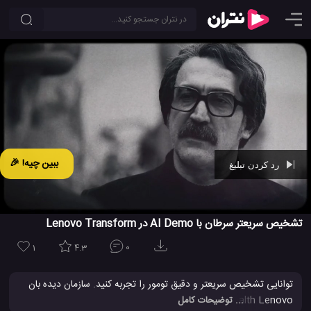
ببین چیه! 🎉
رد کردن تبلیغ
Ad -
00:29
تشخیص سریعتر سرطان با AI Demo در Lenovo Transform
1
4.3
0
توانایی تشخیص سریعتر و دقیق تومور را تجربه کنید. سازمان دیده بان
LeHealth Lenovo را در عمل ببینید. این اولین نمونه در چالش
... توضیحات کامل