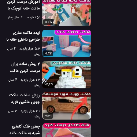
آموزش درست کردن
ماکت خانه کوچک با
فوم اکلیلی
659 بازدید
4 سال پیش
01:05
ایده ماکت سازی
طراحی داخلی خانه با
مقوا و کاغذ رنگی
5.3 هزار بازدید
4 سال
01:22
پیش
2 روش ساده برای
درست کردن ماکت
خانه مقوایی
1.3 هزار بازدید
4 سال
07:47
پیش
روش ساخت ماکت
چوبی ماشین فورد
موستانگ جی تی
2.2 هزار بازدید
3 سال
2013
08:01
پیش
چطور قلک کاغذی
شبیه به ماکت خانه