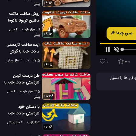
باربری بزرگ!
08:06
پیش
روش ساخت ماکت
ماشین تویوتا تاکوما
منبت کاری روی چوب
1.9 هزار بازدید
4 سال
ببین چیه! 🎉
08:13
پیش
ایده ساخت کاردستی
ماکت خانه با گوش
پاک کن
715 بازدید
4 سال پیش
1
5.0
06:15
طرز درست کردن
ن ها را بسیار
کاردستی ماکت خانه با
یی برای ساخت یک
چوب بستنی
3.5 هزار بازدید
4 سال
05:36
پیش
لب و دیدنی
با دستان خود
کاردستی ماکت خانه
کاغذی درست کنید
606 بازدید
4 سال پیش
07:06