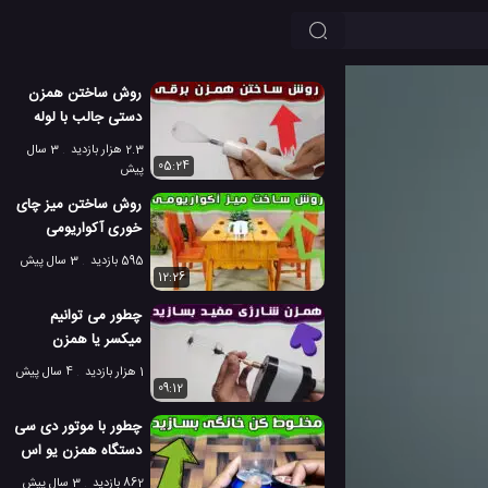
روش ساختن همزن
دستی جالب با لوله
پی وی سی
2.3 هزار بازدید
3 سال
05:24
پیش
روش ساختن میز چای
خوری آکواریومی
لاکچری
595 بازدید
3 سال پیش
12:26
چطور می توانیم
میکسر یا همزن
خانگی بسازیم؟
1 هزار بازدید
4 سال پیش
09:12
چطور با موتور دی سی
دستگاه همزن یو اس
بی بسازیم؟
862 بازدید
3 سال پیش