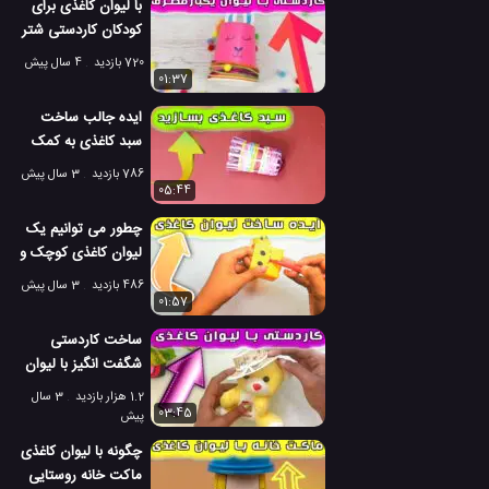
با لیوان کاغذی برای
کودکان کاردستی شتر
لاما بسازید
720 بازدید
4 سال پیش
01:37
ایده جالب ساخت
سبد کاغذی به کمک
یک لیوان شیشه ای
786 بازدید
3 سال پیش
05:44
چطور می توانیم یک
لیوان کاغذی کوچک و
جذاب بسازیم؟
486 بازدید
3 سال پیش
01:57
ساخت کاردستی
شگفت انگیز با لیوان
های یکبارمصرف
1.2 هزار بازدید
3 سال
کاغذی
03:45
پیش
چگونه با لیوان کاغذی
ماکت خانه روستایی