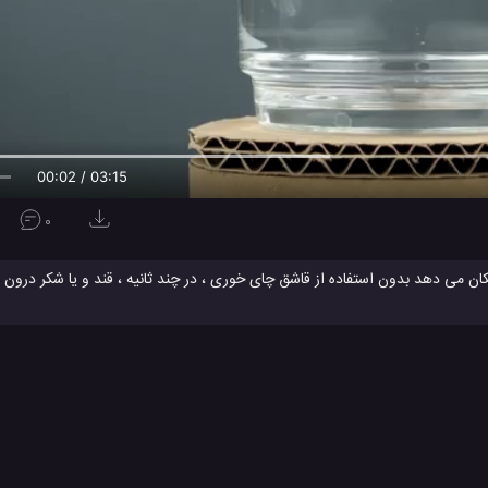
00:03 / 03:15
0
ان می دهد بدون استفاده از قاشق چای خوری ، در چند ثانیه ، قند و یا شکر درون ل
ی این کار را انجام دهید! موادی که برای
ساخت
ش و یک تخته است! در نتیجه شما می توانید همزن مغناطیسی قابل حملی داشته باشید
ود لذت ببرید :)
مغناطیسی
ترفند جالب برای سرگرمی
ترفند جالب برای منزل
ترفند جالب
#
#
#
نولوژی
تکنولوژی های گوناگون
ویدئو
ویدئو های تکنولوژی