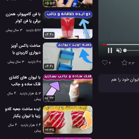
05:53
با فن کامپیوتر، همزن
برقی یا فن کولر
موبایل بسازید!
572 بازدید
3 سال پیش
04:40
ساخت باکس آویز
دیواری کاربردی با
جعبه چای
601 بازدید
3 سال پیش
6
3.3
04:41
با لیوان های کاغذی
یوان خود را هم
قلک ساده و جالب
این همزن مغناطیسی نیاز دارید : 2 آهنربا نئودیمیوم ،
بسازید
 تا بتوانید آن را
5.3 هزار بازدید
4 سال
02:23
پیش
 و دیدنی
ایده ساخت جعبه کادو
زیبا با لیوان یکبار
مصرف
2.4 هزار بازدید
4 سال
02:35
پیش