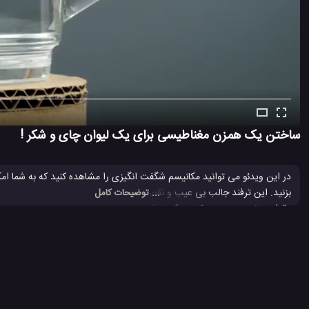
ساختن یک همزن مغناطیسی برای یک لیوان چای و شکر !
در این ویدئو می توانید مکانیسم شگفت انگیزی را مشاهده کنید که به شما امک
بزنید. این ترفند جالب بی عیب و نقص کار می کند و شما می توانید با هر لیوان
... توضیحات کامل
مقوا ، موتور دی سی ، باتری ، کنترل کننده سرعت موتور ، دکمه روشن / خامو
با خود در هر کجا که می خواهید استفاده کنید و از چای شیرین یا قهوه شیرین خ
ترفند جالب
ترفند جالب برای ساخت
ترفند جالب برای ساخت همزن 
#
#
#
ساخت همزن مغناطیسی
ساخت همزن مغناطیسی برای لیوان چای
#
#
10.1 هزار بازدید
6 سال پیش
آموزش
آموزش ترفند
آموزش ساخت
تک