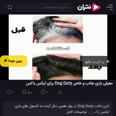
ببین چیه! 🎉
رد کردن تبلیغ
Ad -
00:43
معرفی بازی جالب و خاص Dog Duty برای ایکس باکس
1
5.0
0
بازی جالب Dog Duty در بهار همین سال آینده به کنسول های بازی
ایکس باکس می آید. در این بازی سرگرم کننده ، گام به گام با تاکتیک
... توضیحات کامل