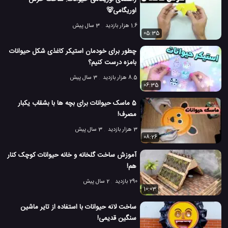
اوریگامی🐻
1.6 هزار بازدید
3 سال پیش
05:35
چطور برای خودمان استیکر کاغذی شکل حیوانات
بامزه درست کنیم؟
8.5 هزار بازدید
3 سال پیش
06:35
5 ماسک حیوانات برای بچه ها با بشقاب یکبار
مصرف!
3 هزار بازدید
3 سال پیش
08:26
آموزش ساخت گلخانه و خانه حیوانات کوچک کنار
هم!
290 بازدید
2 سال پیش
10:03
ساخت لانه حیوانات با استفاده از تایر ماشین
سنگین قدیمی!