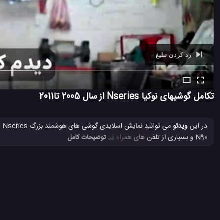
رد کردن تبلیغ
Ad -
00:39
تکامل گوشیهای نوکیا Nseries از سال 2005 تا2011
در این
ویدئو
N90 و بسیاری از تلفن های همراه قدیمی نوکیا تا سال 2011.
... توضیحات کامل
Nokia
تلفن های نوکیا Nseries
تلفن همراه Nokia 8.1
تلفن هم
#
#
#
#
موبایل Nokia
موبایل نوکیا
نوکیا
نوکیا Nseries
#
#
#
#
1.8 هزار بازدید
8 سال پیش
تکنولوژی
موبایل
ویدئو
ویدئو های تکنول