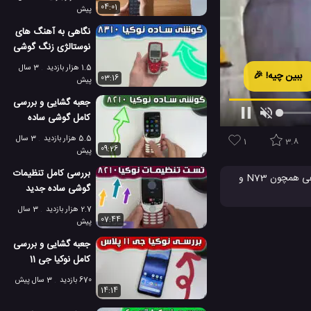
04:01
پیش
نگاهی به آهنگ های
نوستالژی زنگ گوشی
نوکیا 8310
1.5 هزار بازدید
3 سال
ببین چیه! 🎉
03:16
پیش
جعبه گشایی و بررسی
کامل گوشی ساده
جدید نوکیا 8210 4G
5.5 هزار بازدید
3 سال
1
3.8
09:26
پیش
بررسی کامل تنظیمات
می توانید نمایش اسلایدی گوشی های هوشمند بزرگ Nseries از نوکیا را مشاهده کنید. یک فلش بک به خاطرات گذشته با نمایش گوی های همراهی همچون N73 و
گوشی ساده جدید
نوکیا 8210 4G
2.7 هزار بازدید
3 سال
گوشی همراه نوکیا
07:44
پیش
جعبه گشایی و بررسی
کامل نوکیا جی 11
پلاس
670 بازدید
3 سال پیش
14:14