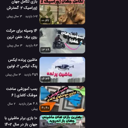
بازی تکامل جهان
ژوراسیک 2: گسترش
Dominion Malta
107 بازدید
3 سال پیش
00:32
14 وسیله برای حرکت
روی برف: خفن ترین
اسنومبیل های جهان!
83 بازدید
3 سال پیش
13:28
ماشین پرنده ایکس
پنگ ایکس 2، اولین
ماشین پرنده رسمی
459 بازدید
3 سال پیش
جهان!
06:36
بمب آموزشی ساخت
موشک کاغذی | 6
موشک کاغذی برتر
4.8 هزار بازدید
2 سال
جهان!
41:40
پیش
10 بازی برتر ماشینی با
جهان باز در سال 1402