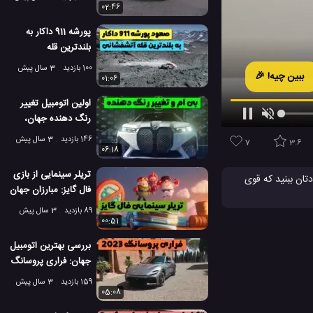
جهان!
02:46
پورشه 911 داکار به
بلندترین قله
آتشفشانی جهان صعود
100 بازدید
3 سال پیش
ببین چیه! 🎉
کرد!
01:06
اولین اتومبیل تغییر
رنگ دهنده جهان،
BMW IX Flow
146 بازدید
3 سال پیش
7
3.6
06:18
تریلر سینمایی از بازی
ان ببنید که قوی
فال گایز: مبارزان جهان
 نخ کبریت را نیز
89 بازدید
3 سال پیش
00:51
یزر نوری
لیزر
#
بررسی بهترین اتومبیل
جهان: فراری پروسانگ
2023
159 بازدید
3 سال پیش
05:08