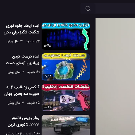
ایده ایجاد جلوه نوری
شگفت انگیز برای دکور
خانه
132 بازدید
3 سال پیش
11:45
ایده درست کردن
زیباترین آبنمای دست
ساز جهان
161 بازدید
3 سال پیش
07:18
گلکسی زد فلیپ 4 به
صورت سه بعدی جهان
را در بر میگیرد!
25 بازدید
3 سال پیش
00:48
رولز رویس فانتوم
2023، لاکچری ترین
اتومبیل سدان در
480 بازدید
3 سال پیش