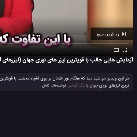
رد کردن تبلیغ
Ad -
01:26
آزمایش هایی جالب با قویترین لیزر های نوری جهان (لیزرهای SANWU)
در این ویدیو خواهید دید که هنگام نور افتادن بر روی اشیاء مختلف با قویتری
ترین لیزهای نوری جهان با یک گوشی موبایل سامسونگ و یا بسیاری از چیزها و ا
... توضیحات کامل
روش و شعله ور کنند. خودتان ببنید و لذت بببرید....
ترفند جالب
ترفند جالب با لیزر
ترفند جالب با لیزر نوری
ترفند جال
#
#
#
#
لیزر نوری قدرتمند
لیزرهای SANWU
#
#
5.3 هزار بازدید
6 سال پیش
تکنولوژی
تکنولوژی های گوناگون
ویدئو