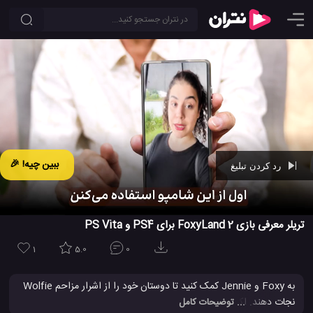
ببین چیه! 🎉
رد کردن تبلیغ
Ad -
00:42
تریلر معرفی بازی FoxyLand 2 برای PS4 و PS Vita
1
5.0
0
به Foxy و Jennie کمک کنید تا دوستان خود را از اشرار مزاحم Wolfie
نجات دهند. اکنون نجات کودکان سرزمین فاکسی بر عهده شماست! به
... توضیحات کامل