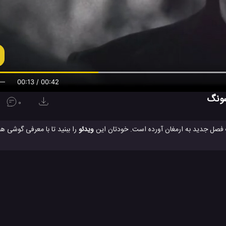
00:13 / 00:42
0
ویدئو
Ultra سامسونگ و دوربین خارق العاده 108 مگاپیکسلی آن آشنا شوید. جدیدترین موبایل گلکسی اس 20 اولترا سامسونگ که به تاز
s
گلکسی S20 Ultra
گلکسی S20 اولترا
گوشی گلکسی S20 پلاس سامسونگ
#
#
#
ی گلکسی S20 سامسونگ
موبایل Galaxy S20 Ultra
#
وژی