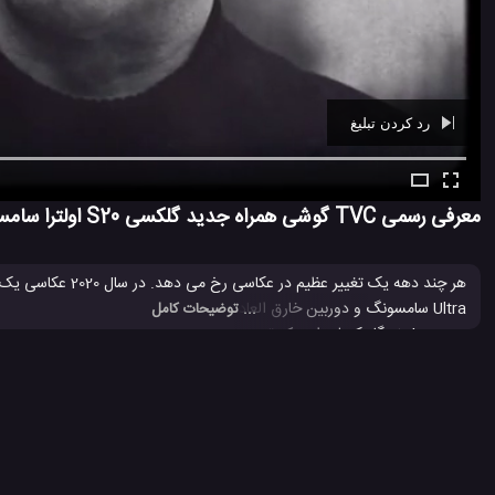
رد کردن تبلیغ
Ad -
00:29
معرفی رسمی TVC گوشی همراه جدید گلکسی S20 اولترا سامسونگ
هر چند دهه یک تغییر عظیم در عکاسی رخ می دهد. در سال 2020 عکاسی یک فصل جدید به ارمغان آورده است. خودتان این
... توضیحات کامل
دوربین 108 مگاپیکسلی اس که تجربه عکس برداری واضح و با جزئیاتی را برای شما ممکن می کند.
Galaxy S20 Ultra
زمان عرضه گلکسی s20 سامسونگ
عرضه گلکسی 20
#
#
#
گوشی همراه S20 اولترا
مشخصات گلکسی S20 پلاس سامسونگ
معرف
#
#
#
5.9 هزار بازدید
6 سال پیش
تکنولوژی
موبایل
ویدئو
ویدئو های تکنول