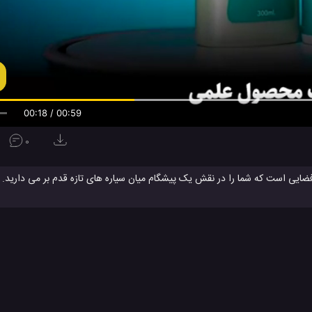
00:19 / 00:59
0
یشن