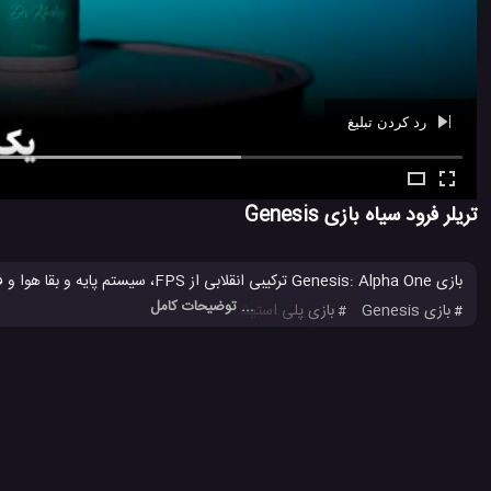
رد کردن تبلیغ
Ad -
00:40
تریلر فرود سیاه بازی Genesis
بازی Genesis: Alpha One ترکیبی انقلابی از FPS، سیستم پایه و بقا هوا و فضایی است که شما را در نقش یک پیشگام میان سیاره های تازه قدم بر می دارید.
... توضیحات کامل
بازی Genesis
بازی پلی استیشن
پلی استیشن
کنسول پلی است
#
#
#
#
3.8 هزار بازدید
8 سال پیش
بازی
تکنولوژی
ویدئو
ویدئو های بازی