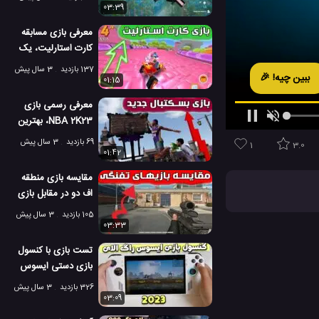
03:39
معرفی بازی مسابقه
کارت استارلیت، یک
بازی عالی و رقابت
137 بازدید
3 سال پیش
ببین چیه! 🎉
01:15
معرفی رسمی بازی
NBA 2K23، بهترین
بازی رقابتی 2023
69 بازدید
3 سال پیش
1
3.0
01:42
مقایسه بازی منطقه
اف دو در مقابل بازی
رینبو سیکس
105 بازدید
3 سال پیش
03:33
تست بازی با کنسول
بازی دستی ایسوس
راگ الای 2023
326 بازدید
3 سال پیش
03:09