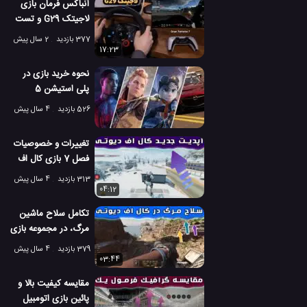
آنباکس فرمان بازی
لاجیتک G29 و تست
بازی گرن توریسمو با
377 بازدید
2 سال پیش
فرمان
17:23
نحوه خرید بازی در
پلی استیشن 5
526 بازدید
4 سال پیش
تغییرات و خصوصیات
فصل 7 بازی کال اف
دیوتی موبایل
313 بازدید
4 سال پیش
04:12
تکامل سلاح ماشین
مرگ، در مجموعه بازی
های کال اف دیوتی
379 بازدید
4 سال پیش
03:44
مقایسه کیفیت بالا و
پائین بازی اتومبیل