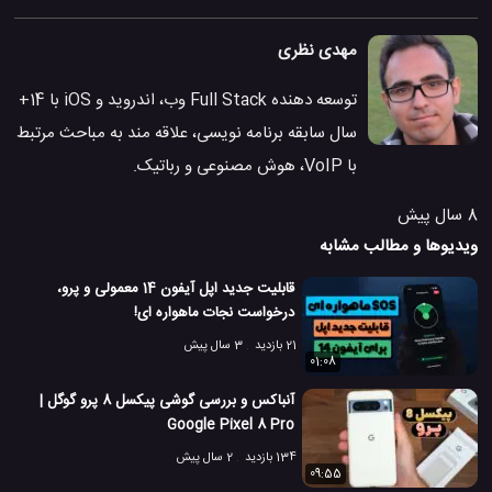
مهدی نظری
توسعه دهنده Full Stack وب، اندروید و iOS با 14+
سال سابقه برنامه نویسی، علاقه مند به مباحث مرتبط
با VoIP، هوش مصنوعی و رباتیک.
8 سال پیش
ویدیوها و مطالب مشابه
قابلیت جدید اپل آیفون 14 معمولی و پرو،
درخواست نجات ماهواره ای!
21 بازدید
3 سال پیش
01:08
آنباکس و بررسی گوشی پیکسل 8 پرو گوگل |
Google Pixel 8 Pro
134 بازدید
2 سال پیش
09:55