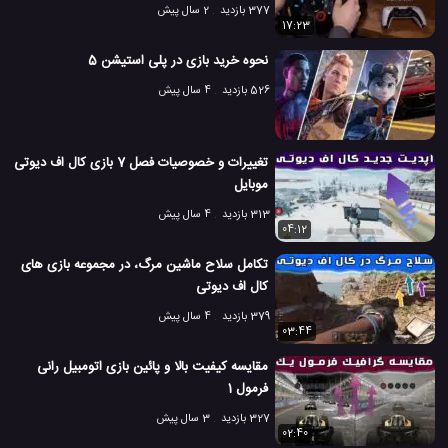
377 بازدید
2 سال پیش
17:23
نحوه خرید بازی در پلی استیشن 5
526 بازدید
4 سال پیش
تغییرات و خصوصیات فصل 7 بازی کال اف دیوتی
موبایل
313 بازدید
4 سال پیش
04:12
تکامل سلاح ماشین مرگ، در مجموعه بازی های
کال اف دیوتی
379 بازدید
4 سال پیش
03:44
مقایسه کیفیت بالا و پائین بازی اتومبیل رانی
فرمول 1
327 بازدید
3 سال پیش
02:40