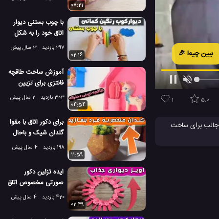
08:21
با چوب بستنی دیوار
اتاق خود را به شکل
رنگین کمان تزیین
297 بازدید
3 سال پیش
ببین چیه! 🎉
کنید!
02:16
آموزش ساخت طاقچه
فانتزی برای تزیین
دیوار اتاق دخترانه!
303 بازدید
2 سال پیش
1
5.0
04:54
برای دکور اتاق با مقوا
ه جالب برای ساخت
گلدان شیک و باحال
ه و عالی که به رشد
مکعبی بسازید
 مشغول شوید. این
198 بازدید
4 سال پیش
11:59
ت آویز دیواری
ایده تزئین دکور
صورتی مخصوص اتاق
با قوطی کبریت
420 بازدید
4 سال پیش
02:49