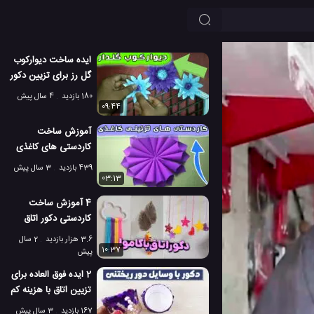
ایده ساخت دیوارکوب
گل رز برای تزیین دکور
خانه
180 بازدید
4 سال پیش
09:44
آموزش ساخت
کاردستی های کاغذی
برای دکور اتاق و منزل
439 بازدید
3 سال پیش
03:13
4 آموزش ساخت
کاردستی دکور اتاق
دخترانه زیبا با کاموا
3.6 هزار بازدید
2 سال
10:37
پیش
2 ایده فوق العاده برای
تزیین اتاق با هزینه کم
167 بازدید
3 سال پیش