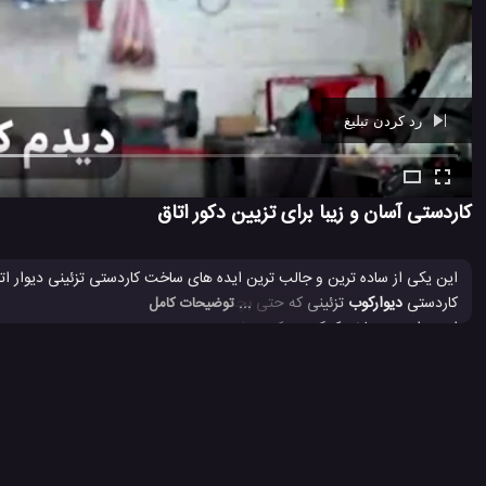
رد کردن تبلیغ
Ad -
00:39
کاردستی آسان و زیبا برای تزیین دکور اتاق
این یکی از ساده ترین و جالب ترین ایده های ساخت کاردستی تزئینی دیوار اتا
کاردستی
دیوارکوب
تزئینی که حتی بچه ها و کوچکترها نیز می توانند به این روش
... توضیحات کامل
استعداد بچه ها نیز کمک می کند. برای ساخت این کاردستی تزئینی خاص نیز به
ویدئو را ببینید تا خودتان روش ساخت این کاردستی فوق العاده جالب و تزیینی ر
ترفند جالب برای ساخت آویز دیواری
ساخت دیوارکوب تزئینی
ساخت 
#
#
#
76 بازدید
4 سال پیش
آموزش
آموزش ترفند
آموزش ساخت
ویدئو