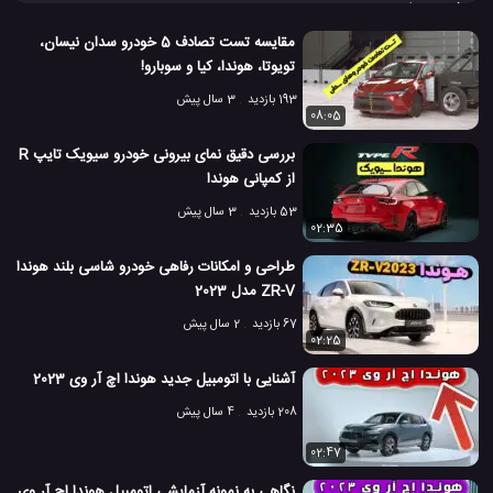
خودرو هایی حضور داشته اند. یکی از آنها شرکت هوندا است. آنها BR-V
را منتشر کرده اند، یک ماشین کوچک بر اساس Mobilio.
مقایسه تست تصادف 5 خودرو سدان نیسان،
BR-V 2019
Honda BR-V 2019
خودرو BR-V 2019
#
#
#
تویوتا، هوندا، کیا و سوبارو!
193 بازدید
3 سال پیش
شرکت هوندا
هوندا
#
#
08:05
4.4 هزار بازدید
8 سال پیش
اتومبیل
ماشین
ویدئو
ویدئو های ماشین
بررسی دقیق نمای بیرونی خودرو سیویک تایپ R
از کمپانی هوندا
53 بازدید
3 سال پیش
02:35
طراحی و امکانات رفاهی خودرو شاسی بلند هوندا
ZR-V مدل 2023
67 بازدید
2 سال پیش
02:25
آشنایی با اتومبیل جدید هوندا اچ آر وی 2023
208 بازدید
4 سال پیش
02:47
نگاهی به نمونه آزمایشی اتومبیل هوندا اچ آر وی