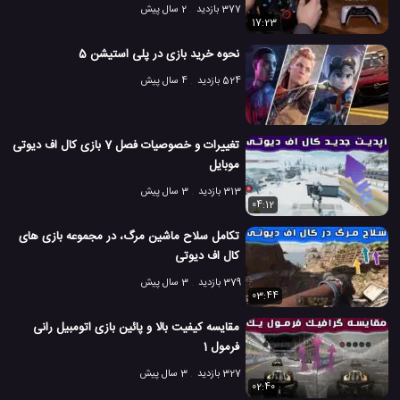
377 بازدید
2 سال پیش
17:23
نحوه خرید بازی در پلی استیشن 5
524 بازدید
4 سال پیش
تغییرات و خصوصیات فصل 7 بازی کال اف دیوتی
موبایل
313 بازدید
3 سال پیش
04:12
تکامل سلاح ماشین مرگ، در مجموعه بازی های
کال اف دیوتی
379 بازدید
3 سال پیش
03:44
مقایسه کیفیت بالا و پائین بازی اتومبیل رانی
فرمول 1
327 بازدید
3 سال پیش
02:40