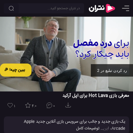
ببین چیه! 🎉
رد کردن تبلیغ در 2
Ad -
00:19
معرفی بازی Hot Lava برای اپل آرکید
1
4.0
0
یک بازی جدید و جالب برای سرویس بازی آنلاین جدید Apple
Arcade، این بازی Hot Lava یا گدازه داغ، از طریق برنامه اپل ارکید
... توضیحات کامل