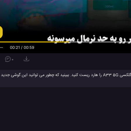
00:21 / 00:59
0
خودتان مشاهده کنید که چگونه می توانید گوشی تازه معرفی شده سامسونگ گلکسی A33 5G را هارد ریست کنید. ببینید که چطور می توا
رخانه باز میگرداند، پس اگر رمز عبور خودتان را فراموش کرده اید و یا به هر دلیل د
ید. همچنین به یاد داشته باشید که با این روش اطلاعات حافظه داخلی گوشی شما نی
 این یک روش ساده برای تنظیم مجدد گوشی گلکسی آ 33 5 جی سامسونگ است.
گلکسی آ 33 سامسونگ
گوشی جدید سامسونگ
مشخصات گلکسی آ 33 سامسونگ
#
#
#
ایل ها
ویدئو
ویدئو های بررسی
ویدئو های تکنولوژی