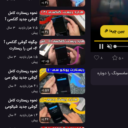
01:41
نحوه ریستارت کامل
گوشی جدید گلکسی آ
23 سامسونگ
7.5 هزار بازدید
3 سال
ببین چیه! 🎉
01:41
پیش
چگونه گوشی گلکسی آ
04 اس را ریستارت
کامل کنیم؟
1.5 هزار بازدید
3 سال
8
5.0
02:05
پیش
نحوه ریستارت کامل
نید این گوشی جدید سامسونگ را دوباره
گوشی جدید پوکو سی
یگری نیاز به
40 شیائومی
ز حذف خواهد شد و
4.1 هزار بازدید
4 سال
01:57
پیش
نحوه ریستارت کامل
گوشی جدید شیائومی
ردمی 10 آ
1.4 هزار بازدید
4 سال
01:46
پیش