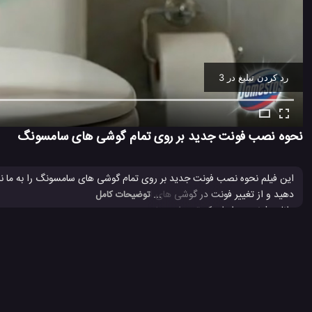
رد کردن تبلیغ در 2
Ad -
00:12
نحوه نصب فونت جدید بر روی تمام گوشی های سامسونگ
این فیلم نحوه نصب فونت جدید بر روی تمام گوشی های سامسونگ را به ما نش
دهید و از تغییر فونت در گوشی های اندرویدی خودتان لذت ببرید. این
فیلم
... توضیحات کامل
دانلود فونت در ایران که توسط وبسایت طراحی لوگو به نگارش در آمده را به ش
اپلیکیشن اندروید
اپلیکیشن تلفن اندروید
اپلیکیشن تلفن همراه اند
#
#
#
برنامه تلفن های اندروید
برنامه موبایل اندروید
نرم افزار اندروید
ن
#
#
#
#
3.3 هزار بازدید
5 سال پیش
آموزش ترفند
تکنولوژی
موبایل
ویدئو