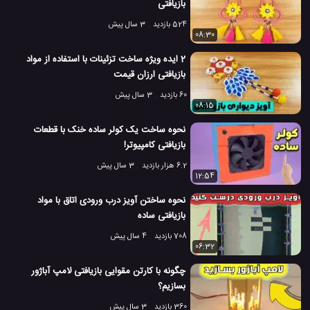
بازیافتی
524 بازدید
3 سال پیش
08:30
2 ایده ویژه ساخت تزئینات با استفاده از مواد
بازیافتی ارزان قیمت
60 بازدید
3 سال پیش
08:15
نحوه ساخت یک کولر ساده خنک با قطعات
بازیافتی کامپیوتر!
6.2 هزار بازدید
3 سال پیش
12:54
نحوه ساختن آویز درب ورودی اتاق با مواد
بازیافتی ساده
708 بازدید
4 سال پیش
06:32
چگونه با کارتن مقوایی بازیافتی لامپ آباژور
بسازیم؟
360 بازدید
3 سال پیش