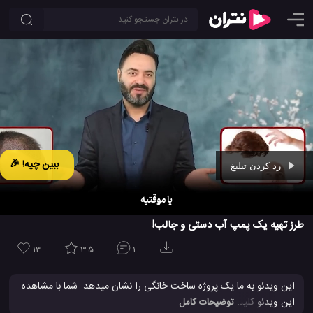
ببین چیه! 🎉
رد کردن تبلیغ
Ad -
01:09
طرز تهیه یک پمپ آب دستی و جالب!
13
3.5
1
این ویدئو به ما یک پروژه ساخت خانگی را نشان میدهد. شما با مشاهده
این ویدئو کلیپ می توانید با
نحوه ساخت
یک پمپ اب جالب دستی آشنا
... توضیحات کامل