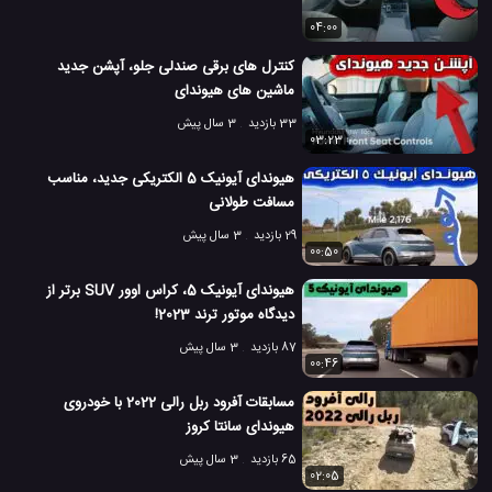
04:00
کنترل های برقی صندلی جلو، آپشن جدید
ماشین های هیوندای
33 بازدید
3 سال پیش
03:23
هیوندای آیونیک 5 الکتریکی جدید، مناسب
مسافت طولانی
29 بازدید
3 سال پیش
00:50
هیوندای آیونیک 5، کراس اوور SUV برتر از
دیدگاه موتور ترند 2023!
87 بازدید
3 سال پیش
00:46
مسابقات آفرود ربل رالی 2022 با خودروی
هیوندای سانتا کروز
65 بازدید
3 سال پیش
02:05