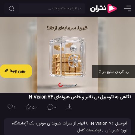
ببین چیه! 🎉
رد کردن تبلیغ در 2
Ad -
00:03
نگاهی به اتومبیل بی نظیر و خاص هیوندای N Vision 74
1
5.0
0
اتومبیل N Vision 74، با الهام از میراث هیوندای موتور، یک آزمایشگاه
نورد هیبریدی پیل سوختی هیدروژنی با عملکرد بالا است که بر رهبری این
... توضیحات کامل