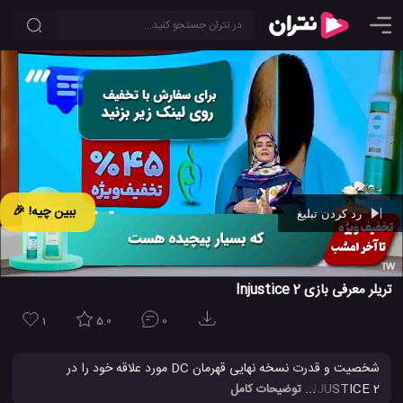
ببین چیه! 🎉
رد کردن تبلیغ
Ad -
00:45
تریلر معرفی بازی Injustice 2
1
5.0
0
شخصیت و قدرت نسخه نهایی قهرمان DC مورد علاقه خود را در
INJUSTICE 2 بیابید. با انتخاب گسترده ای از سوپر قهرمانان DC ودر
... توضیحات کامل